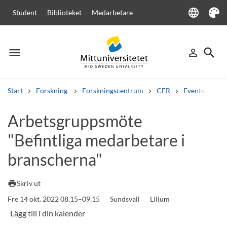
language
Student
Biblioteket
Medarbetare
Language
Tema
menu
search
person_outline
Meny
Logga in
Sök
Start
Forskning
Forskningscentrum
CER
Events, semi
Sök
Arbetsgruppsmöte
Andra söktjänster
"Befintliga medarbetare i
Kurser och program
Kursplaner
Välkomstbrev
Personal
Lediga jobb
branscherna"
print
Skriv ut
Fre 14 okt. 2022 08.15–09.15
Sundsvall
Lilium