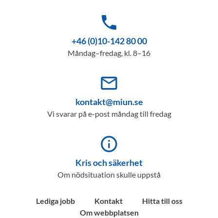
phone
+46 (0)10-142 80 00
Måndag–fredag, kl. 8–16
mail_outline
kontakt@miun.se
Vi svarar på e-post måndag till fredag
info_outline
Kris och säkerhet
Om nödsituation skulle uppstå
Lediga jobb
Kontakt
Hitta till oss
Om webbplatsen