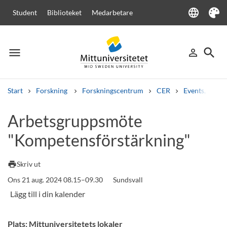
language
Student
Biblioteket
Medarbetare
Language
Tema
menu
search
person_outline
Meny
Logga in
Sök
Start
Forskning
Forskningscentrum
CER
Events, semi
Sök
Arbetsgruppsmöte
Andra söktjänster
"Kompetensförstärkning"
Kurser och program
Kursplaner
Välkomstbrev
Personal
Lediga jobb
print
Skriv ut
Ons 21 aug. 2024 08.15–09.30
Sundsvall
Plats: Mittuniversitetets lokaler