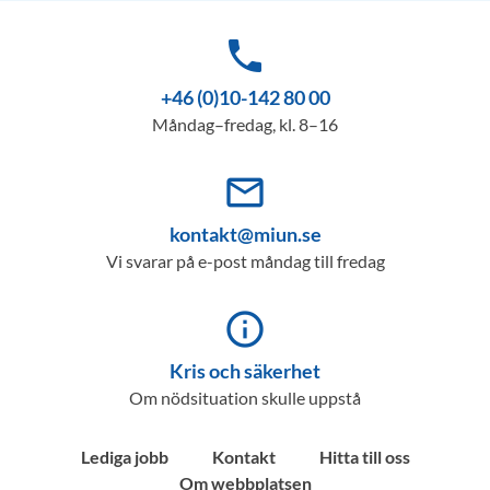
phone
+46 (0)10-142 80 00
Måndag–fredag, kl. 8–16
mail_outline
kontakt@miun.se
Vi svarar på e-post måndag till fredag
info_outline
Kris och säkerhet
Om nödsituation skulle uppstå
Lediga jobb
Kontakt
Hitta till oss
Om webbplatsen