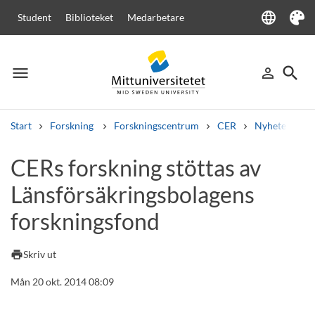
language
Student
Biblioteket
Medarbetare
Language
Tema
menu
search
person_outline
Meny
Logga in
Sök
Start
Forskning
Forskningscentrum
CER
Nyheter från
Sök
CERs forskning stöttas av
Andra söktjänster
Länsförsäkringsbolagens
Kurser och program
Kursplaner
Välkomstbrev
Personal
Lediga jobb
forskningsfond
print
Skriv ut
Mån 20 okt. 2014 08:09