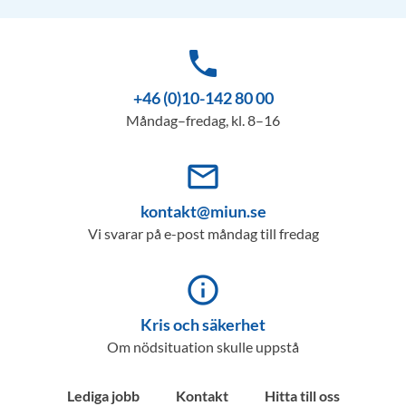
phone
+46 (0)10-142 80 00
Måndag–fredag, kl. 8–16
mail_outline
kontakt@miun.se
Vi svarar på e-post måndag till fredag
info_outline
Kris och säkerhet
Om nödsituation skulle uppstå
Lediga jobb
Kontakt
Hitta till oss