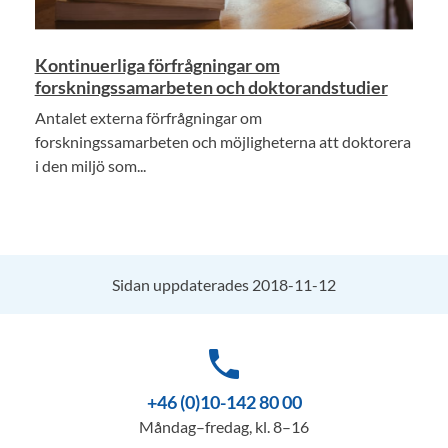
Kontinuerliga förfrågningar om
forskningssamarbeten och doktorandstudier
Antalet externa förfrågningar om
forskningssamarbeten och möjligheterna att doktorera
i den miljö som...
Sidan uppdaterades 2018-11-12
phone
+46 (0)10-142 80 00
Måndag–fredag, kl. 8–16