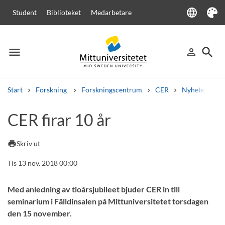
language
Student
Biblioteket
Medarbetare
Language
Tema
menu
search
person_outline
Meny
Logga in
Sök
Start
Forskning
Forskningscentrum
CER
Nyheter från
Sök
CER firar 10 år
Andra söktjänster
Kurser och program
Kursplaner
Välkomstbrev
Personal
print
Skriv ut
Lediga jobb
Tis 13 nov. 2018 00:00
Med anledning av tioårsjubileet bjuder CER in till
seminarium i Fälldinsalen på Mittuniversitetet torsdagen
den 15 november.