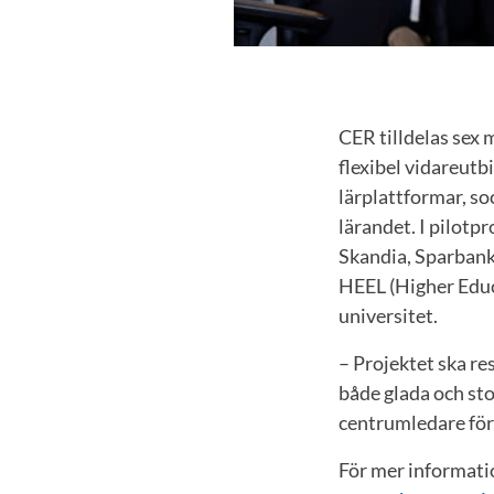
CER tilldelas sex m
flexibel vidareutb
lärplattformar, so
lärandet. I pilotp
Skandia, Sparbank
HEEL (Higher Educ
universitet.
– Projektet ska re
både glada och st
centrumledare för
För mer informat