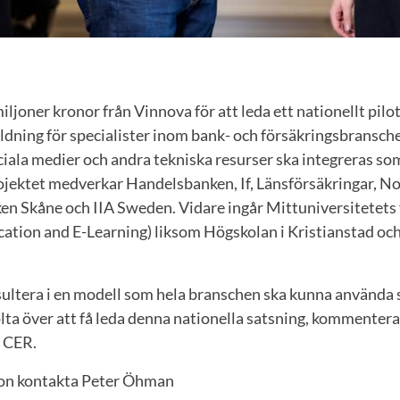
iljoner kronor från Vinnova för att leda ett nationellt pilo
ildning för specialister inom bank- och försäkringsbransch
ciala medier och andra tekniska resurser ska integreras so
rojektet medverkar Handelsbanken, If, Länsförsäkringar, N
en Skåne och IIA Sweden. Vidare ingår Mittuniversitetets
ation and E-Learning) liksom Högskolan i Kristianstad oc
sultera i en modell som hela branschen ska kunna använda si
olta över att få leda denna nationella satsning, kommente
 CER.
ion kontakta Peter Öhman