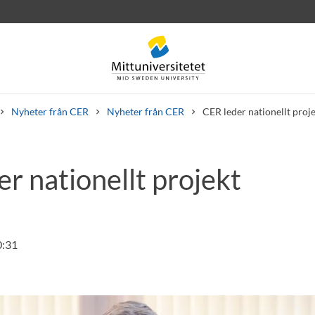
Nyheter från CER
Nyheter från CER
CER leder nationellt proj
r nationellt projekt
rev
Personal
Lediga jobb
0:31