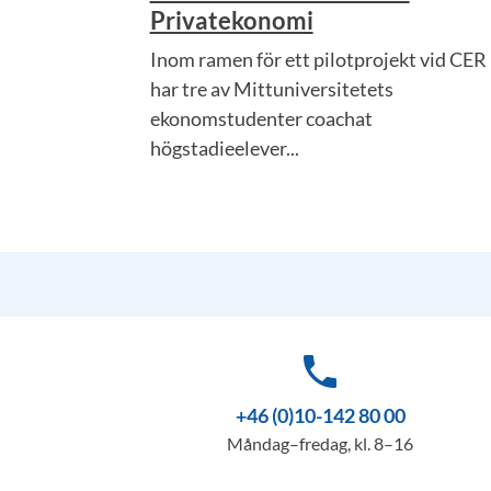
Privatekonomi
Inom ramen för ett pilotprojekt vid CER
har tre av Mittuniversitetets
ekonomstudenter coachat
högstadieelever...
phone
+46 (0)10-142 80 00
Måndag–fredag, kl. 8–16