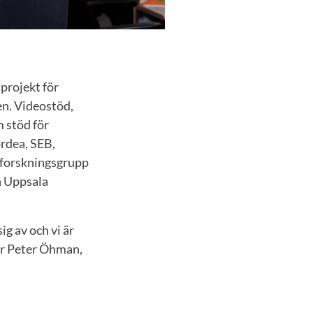
tprojekt för
en. Videostöd,
m stöd för
ordea, SEB,
 forskningsgrupp
h Uppsala
g av och vi är
rar Peter Öhman,