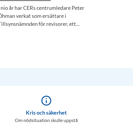
I nio år har CERs centrumledare Peter
Öhman verkat som ersättare i
Tillsynsnämnden för revisorer, ett...
info_outline
Kris och säkerhet
Om nödsituation skulle uppstå