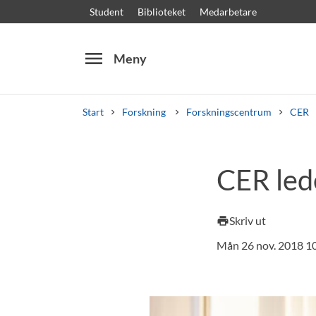
Student
Biblioteket
Medarbetare
menu
Meny
Start
Forskning
Forskningscentrum
CER
Sök
Andra söktjänster
CER lede
Kurser och program
Kursplaner
Välkomstb
Skriv ut
print
Mån 26 nov. 2018 1