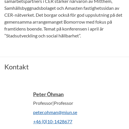
samarbetspartners i CER stärker närvaron av Mitthem,
Samhällsbyggnadsbolaget och Amasten fastighetssidan av
CER-nätverket. Det borgar också för god uppslutning på det
gemensamma arrangemanget Bomorrow med fokus på
framtidens boende. Temat på konferensen i april är
”Stadsutveckling och social hållbarhet”.
Kontakt
Peter Öhman
Professor|Professor
peter.ohman@miun.se
+46 (0)10-1428677