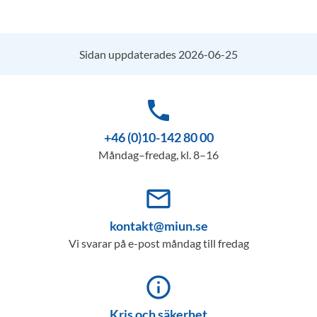
Sidan uppdaterades 2026-06-25
phone
+46 (0)10-142 80 00
Måndag–fredag, kl. 8–16
mail_outline
kontakt@miun.se
Vi svarar på e-post måndag till fredag
info_outline
Kris och säkerhet