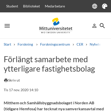
language
Student
Biblioteket
Medarbetare
Language
Tema
menu
search
person_outline
Meny
Logga in
Sök
Start
Forskning
Forskningscentrum
CER
Nyheter från
Sök
Förlängt samarbete med
Andra söktjänster
ytterligare fastighetsbolag
Kurser och program
Kursplaner
Välkomstbrev
Personal
Lediga jobb
print
Skriv ut
Tis 17 nov. 2020 14:10
Mitthem och Samhällsbyggnadsbolaget i Norden AB
(tidigare Hemfosa) har tecknat nya samverkansavtal med