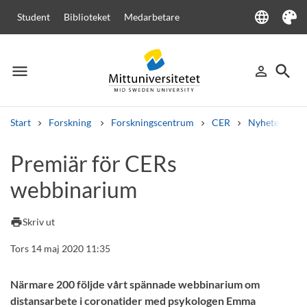
language
Student
Biblioteket
Medarbetare
Language
Tema
menu
search
person_outline
Meny
Logga in
Sök
Start
Forskning
Forskningscentrum
CER
Nyheter från
Sök
Premiär för CERs
Andra söktjänster
webbinarium
Kurser och program
Kursplaner
Välkomstbrev
Personal
Lediga jobb
print
Skriv ut
Tors 14 maj 2020 11:35
Närmare 200 följde vårt spännade webbinarium om
distansarbete i coronatider med psykologen Emma