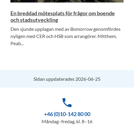
En breddad mötesplats för frågor om boende
och stadsutveckling
Den sjunde upplagan med av Bomorrow genomfördes
nyligen med CER och HSB som arrangörer. Mitthem,
Peab...
Sidan uppdaterades 2026-06-25
phone
+46 (0)10-142 80 00
Måndag–fredag, kl. 8–16