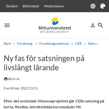
language
Student
Biblioteket
Medarbetare
Language
Tema
menu
search
person_outline
Meny
Logga in
Sök
Start
Forskning
Forskningscentrum
CER
Nyheter från
Sök
Ny fas för satsningen på
Andra söktjänster
livslångt lärande
Kurser och program
Kursplaner
Välkomstbrev
Personal
Lediga jobb
print
Skriv ut
Fre 04 feb. 2022 13:15
Efter det avslutade Vinnovaprojektet går CERs satsning på
korta, flexibla, teknikstödda kursmoduler för