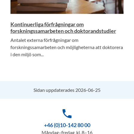
Kontinuerliga förfrågningar om
forskningssamarbeten och doktorandstudier
Antalet externa förfrågningar om
forskningssamarbeten och möjligheterna att doktorera
i den miljö som...
Sidan uppdaterades 2026-06-25
phone
+46 (0)10-142 80 00
Måndag–fredag, kl. 8–16