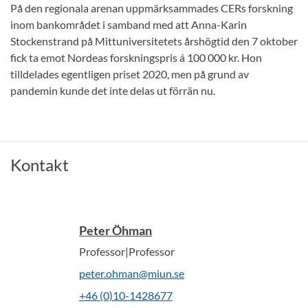
På den regionala arenan uppmärksammades CERs forskning
inom bankområdet i samband med att Anna-Karin
Stockenstrand på Mittuniversitetets årshögtid den 7 oktober
fick ta emot Nordeas forskningspris á 100 000 kr. Hon
tilldelades egentligen priset 2020, men på grund av
pandemin kunde det inte delas ut förrän nu.
Kontakt
Peter Öhman
Professor|Professor
peter.ohman@miun.se
+46 (0)10-1428677