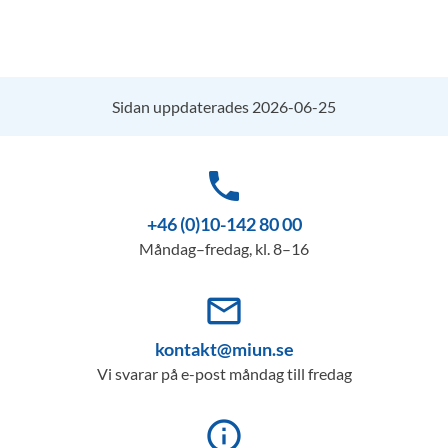
Sidan uppdaterades 2026-06-25
phone
+46 (0)10-142 80 00
Måndag–fredag, kl. 8–16
mail_outline
kontakt@miun.se
Vi svarar på e-post måndag till fredag
info_outline