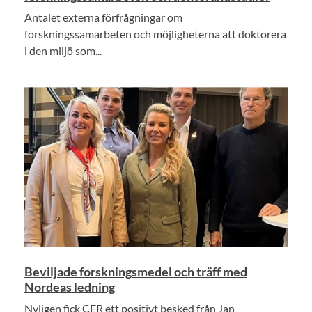
Antalet externa förfrågningar om
forskningssamarbeten och möjligheterna att doktorera
i den miljö som...
Beviljade forskningsmedel och träff med
Nordeas ledning
Nyligen fick CER ett positivt besked från Jan