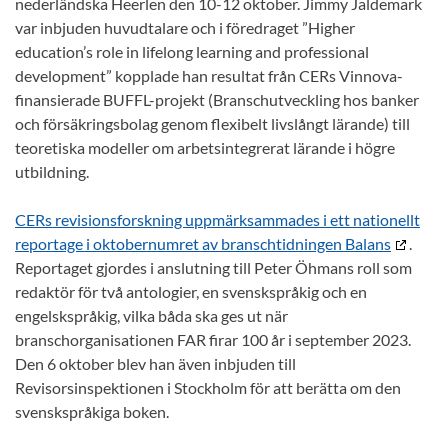
nederländska Heerlen den 10-12 oktober. Jimmy Jaldemark
var inbjuden huvudtalare och i föredraget ”Higher
education’s role in lifelong learning and professional
development” kopplade han resultat från CERs Vinnova-
finansierade BUFFL-projekt (Branschutveckling hos banker
och försäkringsbolag genom flexibelt livslångt lärande) till
teoretiska modeller om arbetsintegrerat lärande i högre
utbildning.
CERs revisionsforskning uppmärksammades i ett nationellt
reportage i oktobernumret av branschtidningen Balans
.
Reportaget gjordes i anslutning till Peter Öhmans roll som
redaktör för två antologier, en svenskspråkig och en
engelskspråkig, vilka båda ska ges ut när
branschorganisationen FAR firar 100 år i september 2023.
Den 6 oktober blev han även inbjuden till
Revisorsinspektionen i Stockholm för att berätta om den
svenskspråkiga boken.