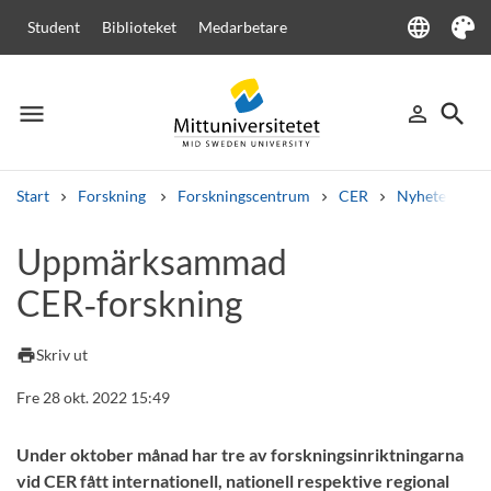
language
Student
Biblioteket
Medarbetare
Language
Tema
menu
search
person_outline
Meny
Logga in
Sök
Start
Forskning
Forskningscentrum
CER
Nyheter från
Sök
Uppmärksammad
Andra söktjänster
CER‑forskning
Kurser och program
Kursplaner
Välkomstbrev
Personal
Lediga jobb
print
Skriv ut
Fre 28 okt. 2022 15:49
Under oktober månad har tre av forskningsinriktningarna
vid CER fått internationell, nationell respektive regional