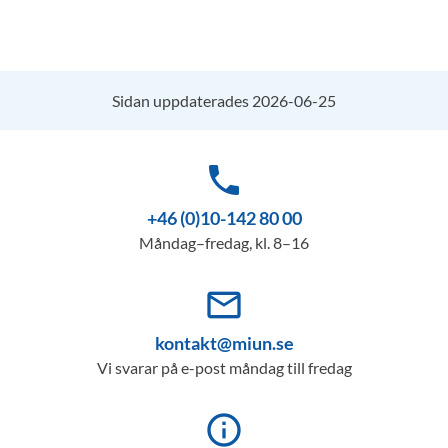
Sidan uppdaterades 2026-06-25
phone
+46 (0)10-142 80 00
Måndag–fredag, kl. 8–16
mail_outline
kontakt@miun.se
Vi svarar på e-post måndag till fredag
info_outline