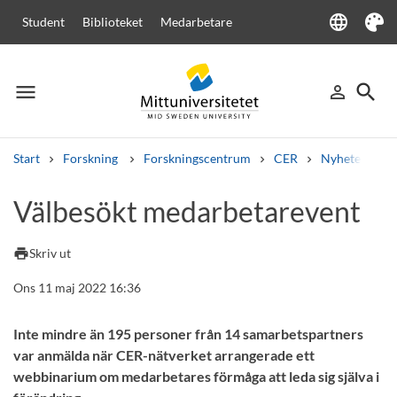
language
Student
Biblioteket
Medarbetare
Language
Tema
menu
search
person_outline
Meny
Logga in
Sök
Start
Forskning
Forskningscentrum
CER
Nyheter från
Sök
Välbesökt medarbetarevent
Andra söktjänster
Kurser och program
Kursplaner
Välkomstbrev
Personal
print
Skriv ut
Lediga jobb
Ons 11 maj 2022 16:36
Inte mindre än 195 personer från 14 samarbetspartners
var anmälda när CER-nätverket arrangerade ett
webbinarium om medarbetares förmåga att leda sig själva i