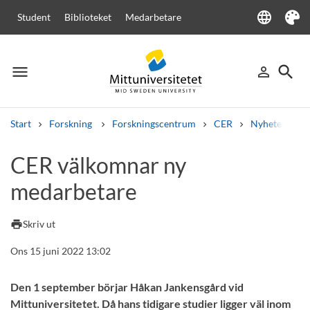
language
Student
Biblioteket
Medarbetare
Language
Tema
menu
search
person_outline
Meny
Logga in
Sök
Start
Forskning
Forskningscentrum
CER
Nyheter från
Sök
CER välkomnar ny
Andra söktjänster
medarbetare
Kurser och program
Kursplaner
Välkomstbrev
Personal
Lediga jobb
print
Skriv ut
Ons 15 juni 2022 13:02
Den 1 september börjar Håkan Jankensgård vid
Mittuniversitetet. Då hans tidigare studier ligger väl inom