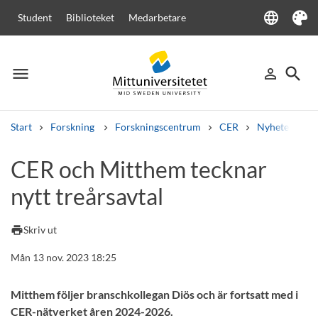
language
Student
Biblioteket
Medarbetare
Language
Tema
menu
search
person_outline
Meny
Logga in
Sök
Start
Forskning
Forskningscentrum
CER
Nyheter från
Sök
CER och Mitthem tecknar
Andra söktjänster
nytt treårsavtal
Kurser och program
Kursplaner
Välkomstbrev
Personal
Lediga jobb
print
Skriv ut
Mån 13 nov. 2023 18:25
Mitthem följer branschkollegan Diös och är fortsatt med i
CER-nätverket åren 2024-2026.