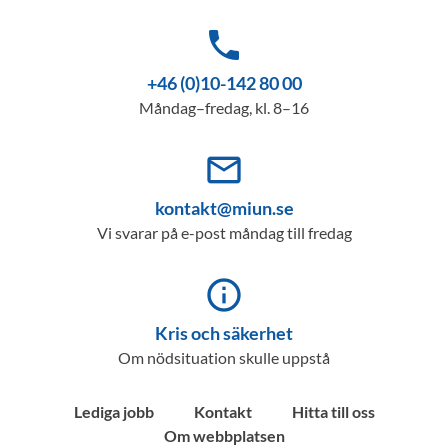
phone
+46 (0)10-142 80 00
Måndag–fredag, kl. 8–16
mail_outline
kontakt@miun.se
Vi svarar på e-post måndag till fredag
info_outline
Kris och säkerhet
Om nödsituation skulle uppstå
Lediga jobb
Kontakt
Hitta till oss
Om webbplatsen