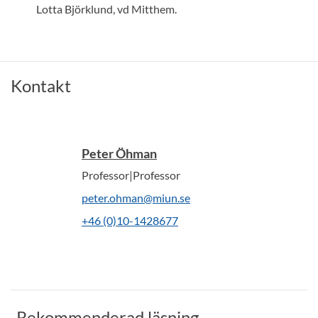
Lotta Björklund, vd Mitthem.
Kontakt
Peter Öhman
Professor|Professor
peter.ohman@miun.se
+46 (0)10-1428677
Rekommenderad läsning