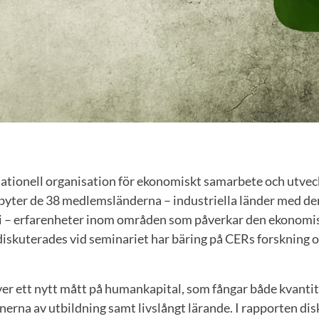
ationell organisation för ekonomiskt samarbete och utvec
byter de 38 medlemsländerna – industriella länder med d
– erfarenheter inom områden som påverkar den ekonomis
iskuterades vid seminariet har bäring på CERs forskning o
er ett nytt mått på humankapital, som fångar både kvantit
erna av utbildning samt livslångt lärande. I rapporten dis