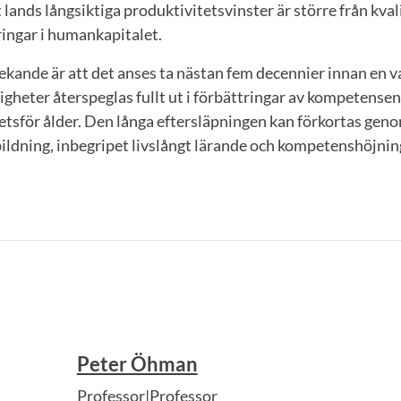
 lands långsiktiga produktivitetsvinster är större från kval
ringar i humankapitalet.
ekande är att det anses ta nästan fem decennier innan en v
igheter återspeglas fullt ut i förbättringar av kompetensen
etsför ålder. Den långa eftersläpningen kan förkortas genom
ildning, inbegripet livslångt lärande och kompetenshöjning
Peter Öhman
Professor|Professor