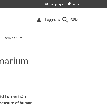
Language
Tema
language
search
person_outline
Logga in
Sök
CER-seminarium
inarium
id Turner från
 measure of human