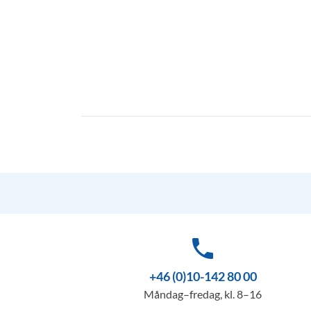
phone
+46 (0)10-142 80 00
Måndag–fredag, kl. 8–16