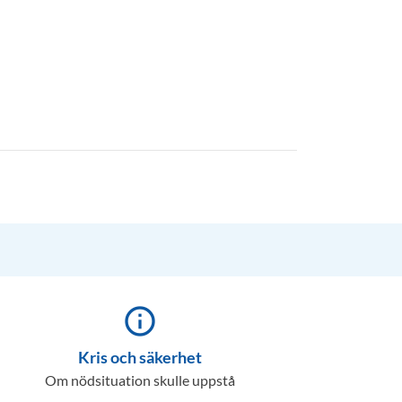
info_outline
Kris och säkerhet
Om nödsituation skulle uppstå