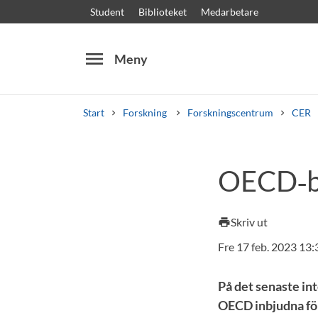
Student
Biblioteket
Medarbetare
menu
Meny
Start
Forskning
Forskningscentrum
CER
Sök
Andra söktjänster
OECD‑be
Kurser och program
Kursplaner
Välkomstb
Skriv ut
print
Fre 17 feb. 2023 13:
På det senaste in
OECD inbjudna fö