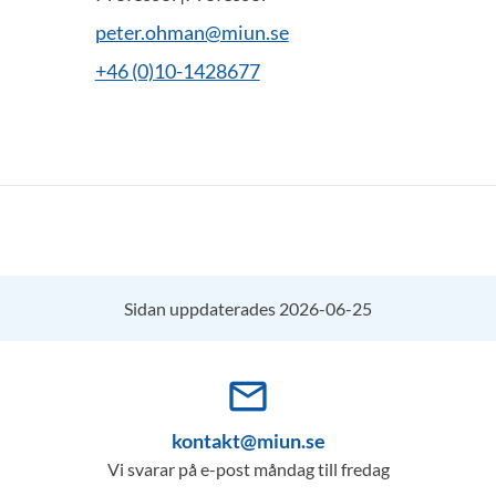
peter.ohman@miun.se
+46 (0)10-1428677
Sidan uppdaterades 2026-06-25
mail_outline
kontakt@miun.se
Vi svarar på e-post måndag till fredag