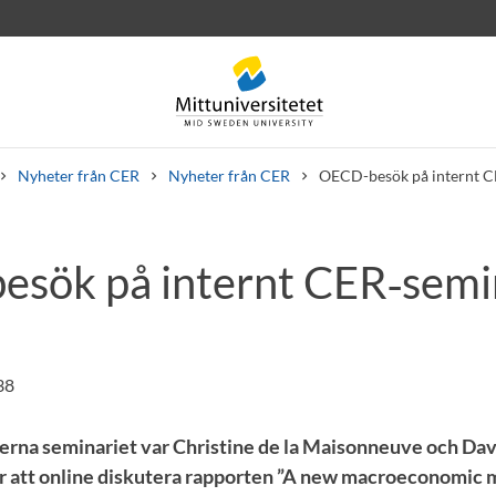
Nyheter från CER
Nyheter från CER
OECD-besök på internt 
sök på internt CER‑sem
rev
Personal
Lediga jobb
38
terna seminariet var Christine de la Maisonneuve och Dav
r att online diskutera rapporten ”A new macroeconomic