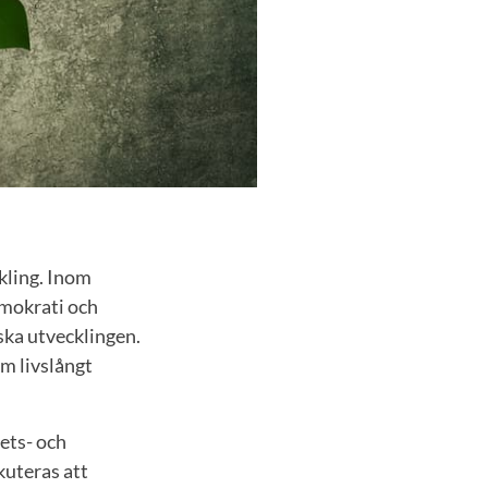
kling. Inom
emokrati och
ka utvecklingen.
m livslångt
ets- och
kuteras att