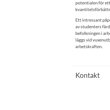
potentialen för ett
kvantitetsförbätt
Ett intressant påp
av studenters färd
befolkningen i arb
läggs vid vuxenutb
arbetskraften.
Kontakt