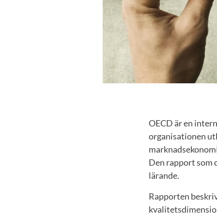
OECD är en intern
organisationen ut
marknadsekonomi 
Den rapport som d
lärande.
Rapporten beskriv
kvalitetsdimension