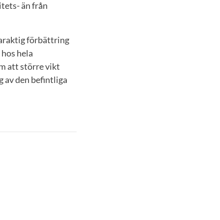
itets- än från
araktig förbättring
 hos hela
 att större vikt
 av den befintliga