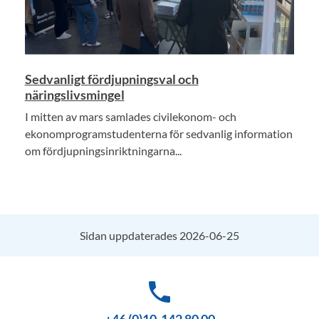
Sedvanligt fördjupningsval och
näringslivsmingel
I mitten av mars samlades civilekonom- och
ekonomprogramstudenterna för sedvanlig information
om fördjupningsinriktningarna...
Sidan uppdaterades 2026-06-25
phone
+46 (0)10-142 80 00