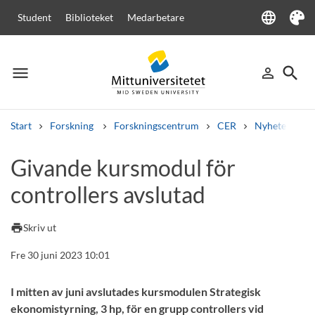
language
Student
Biblioteket
Medarbetare
Language
Tema
menu
search
person_outline
Meny
Logga in
Sök
Start
Forskning
Forskningscentrum
CER
Nyheter från
Sök
Givande kursmodul för
Andra söktjänster
controllers avslutad
Kurser och program
Kursplaner
Välkomstbrev
Personal
Lediga jobb
print
Skriv ut
Fre 30 juni 2023 10:01
I mitten av juni avslutades kursmodulen Strategisk
ekonomistyrning, 3 hp, för en grupp controllers vid