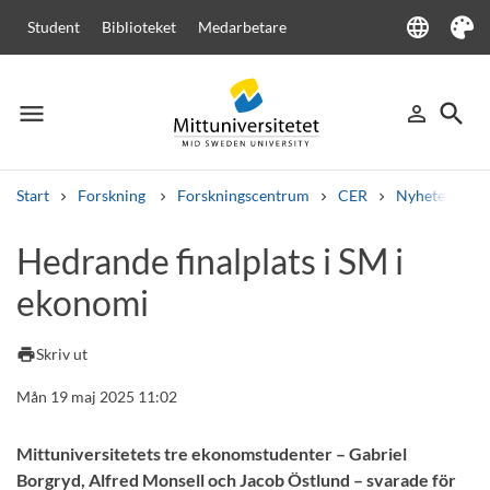
language
Student
Biblioteket
Medarbetare
Language
Tema
menu
search
person_outline
Meny
Logga in
Sök
Start
Forskning
Forskningscentrum
CER
Nyheter från
Sök
Hedrande finalplats i SM i
Andra söktjänster
ekonomi
Kurser och program
Kursplaner
Välkomstbrev
Personal
Lediga jobb
print
Skriv ut
Mån 19 maj 2025 11:02
Mittuniversitetets tre ekonomstudenter – Gabriel
Borgryd, Alfred Monsell och Jacob Östlund – svarade för