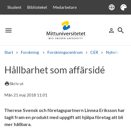
language
Student
Biblioteket
Medarbetare
Language
Tema
menu
search
person_outline
Meny
Logga in
Sök
Start
Forskning
Forskningscentrum
CER
Nyheter från
Sök
Hållbarhet som affärsidé
Andra söktjänster
Kurser och program
Kursplaner
Välkomstbrev
Personal
print
Skriv ut
Lediga jobb
Mån 21 maj 2018 11:01
Therese Svensk och företagspartnern Linnea Eriksson har
tagit fram en produkt med uppgift att hjälpa företag att bli
mer hållbara.