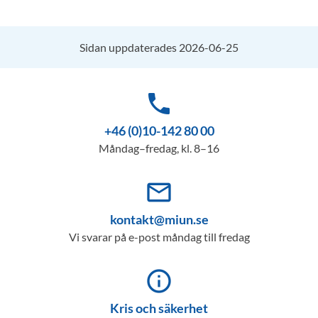
Sidan uppdaterades 2026-06-25
phone
+46 (0)10-142 80 00
Måndag–fredag, kl. 8–16
mail_outline
kontakt@miun.se
Vi svarar på e-post måndag till fredag
info_outline
Kris och säkerhet