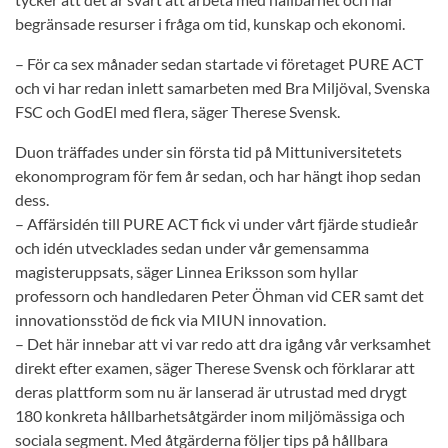
begränsade resurser i fråga om tid, kunskap och ekonomi.
– För ca sex månader sedan startade vi företaget PURE ACT
och vi har redan inlett samarbeten med Bra Miljöval, Svenska
FSC och GodEl med flera, säger Therese Svensk.
Duon träffades under sin första tid på Mittuniversitetets
ekonomprogram för fem år sedan, och har hängt ihop sedan
dess.
–
Affärsidén till PURE ACT fick vi under vårt fjärde studieår
och idén utvecklades sedan under vår gemensamma
magisteruppsats, säger Linnea Eriksson som hyllar
professorn och handledaren Peter Öhman vid CER samt det
innovationsstöd de fick via MIUN innovation.
– Det här innebar att vi var
redo att dra igång vår verksamhet
direkt efter examen, säger Therese Svensk och förklarar att
deras plattform som nu är lanserad är utrustad med drygt
180 konkreta hållbarhetsåtgärder inom miljömässiga och
sociala segment. Med åtgärderna följer tips på hållbara