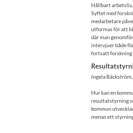
Hållbart arbetsli
Syftet med forskn
medarbetare påve
utformas för att b
där man genomförd
intervjuer både för
fortsatt forsknin
Resultatstyrn
Ingela Bäckström, 
Hur kan en kommu
resultatstyrning s
kommun utvecklar 
menas ett styrning