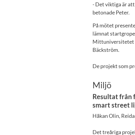
- Det viktiga är a
betonade Peter.
På mötet presente
lämnat startgrope
Mittuniversitetet
Bäckström.
De projekt som p
Miljö
Resultat från
smart street l
Håkan Olin, Reida
Det treåriga proje