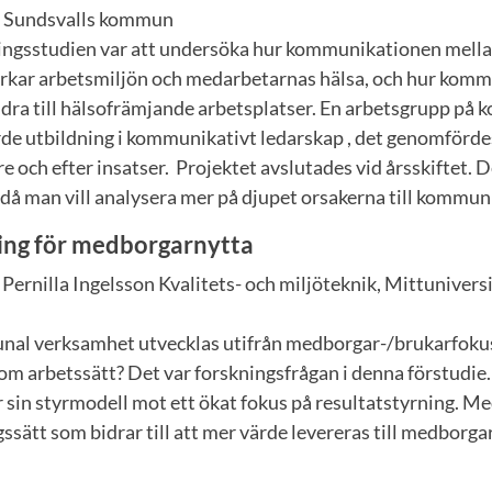
v, Sundsvalls kommun
ingsstudien var att undersöka hur kommunikationen mella
rkar arbetsmiljön och medarbetarnas hälsa, och hur kom
idra till hälsofrämjande arbetsplatser. En arbetsgrupp på
e utbildning i kommunikativt ledarskap , det genomförde
e och efter insatser. Projektet avslutades vid årsskiftet. Det
g då man vill analysera mer på djupet orsakerna till kommu
ing för medborgarnytta
Pernilla Ingelsson Kvalitets- och miljöteknik, Mittunivers
nal verksamhet utvecklas utifrån medborgar-/brukarfok
om arbetssätt? Det var forskningsfrågan i denna förstudie
sin styrmodell mot ett ökat fokus på resultatstyrning. Me
ssätt som bidrar till att mer värde levereras till medborga