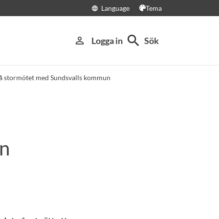
Language
Tema
language
search
person_outline
Logga in
Sök
 på stormötet med Sundsvalls kommun
un