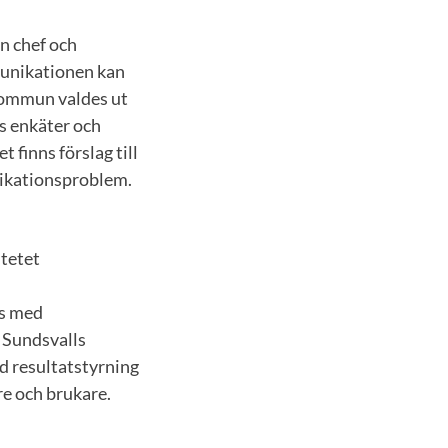
n chef och
munikationen kan
 kommun valdes ut
s enkäter och
 finns förslag till
nikationsproblem.
itetet
us med
. Sundsvalls
d resultatstyrning
re och brukare.