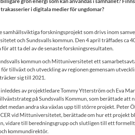
 billigare grön energi som kan användas i samhället? Finns
trakasserier i digitala medier för ungdomar?
de samhällsviktiga forskningsprojekt som drivs inom samv
sitetet och Sundsvalls kommun. Den 4 april träffades ca 4
 för att ta del av de senaste forskningsresultaten.
ndsvalls kommun och Mittuniversitetet ett samarbetsavtal
för tillväxt och utveckling av regionen gemensam utvecklin
räcker sig till 2021.
nleddes av projektledare Tommy Ytterström och Eva Mari
tillväxtstrateg på Sundsvalls Kommun, som berättade att n
kedet medan andra ska växlas upp till större projekt. Peter
CER vid Mittuniversitetet, berättade om hur ett projekt blir
an, vidare till beredningsgrupp och slutligen till ett formell
 och kommundirektör.