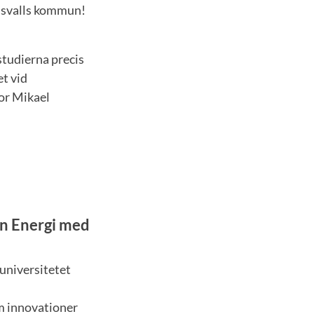
undsvalls kommun!
studierna precis
t vid
or Mikael
ön Energi med
universitetet
am innovationer