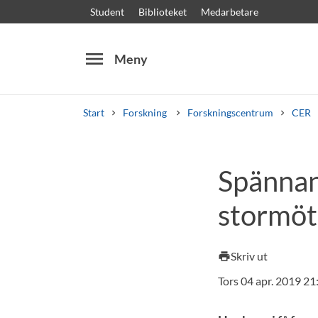
Student
Biblioteket
Medarbetare
menu
Meny
Start
Forskning
Forskningscentrum
CER
Sök
Andra söktjänster
Spännan
Kurser och program
Kursplaner
Välkomstb
stormöt
Skriv ut
print
Tors 04 apr. 2019 21