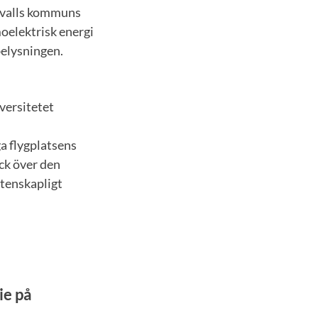
dsvalls kommuns
oelektrisk energi
belysningen.
versitetet
a flygplatsens
ck över den
etenskapligt
ie på