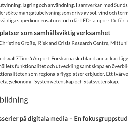
 utvinning, lagring och användning. I samverkan med Sun
ersökte man gatubelysning som drivs av sol, vind och term
jövänliga superkondensatorer och där LED-lampor står för 
gplatser som samhällsviktig verksamhet
Christine Große, Risk and Crisis Research Centre, Mittuni
ndsvall7Timrå Airport. Forskarna ska bland annat kartlägg
ällets funktionalitet och utveckling samt skapa en överbli
ionaliteten som regionala flygplatser erbjuder. Ett tvärv
öretagsekonomi, Systemvetenskap och Statsvetenskap.
bildning
serier på digitala media – En fokusgruppstud