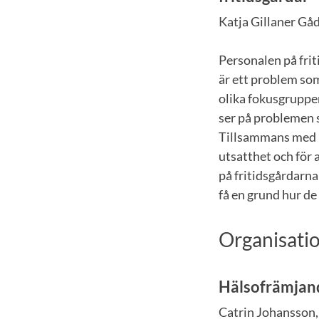
Katja Gillaner Gå
Personalen på frit
är ett problem som
olika fokusgruppe
ser på problemen 
Tillsammans med u
utsatthet och för 
på fritidsgårdarna
få en grund hur de
Organisatio
Hälsofrämjan
Catrin Johansson,