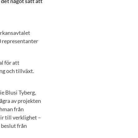
 det något sätt att
erkansavtalet
0 representanter
 för att
g och tillväxt.
e Blusi Tyberg,
ågra av projekten
 Öhman från
 till verklighet –
t beslut från