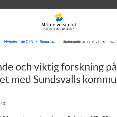
Nyheter från CER
Reportage
Spännande och viktig forskning
de och viktig forskning på
rev
Personal
Lediga jobb
et med Sundsvalls komm
:43