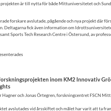
tt projekten är till nytta för både Mittuniversitetet och S
rade forskare avslutade, pågående och nya projekt där för
n. Deltagarna fick även information om Idrottsuniversitete
 samt Sports Tech Research Centre i Östersund, av profess
resenterades
 forskningsprojekten inom KM2 Innovativ Gr
ights
r Hagner och Jonas Örtegren, forskningcentret FSCN Mitt
ktet avslutades vid årsskiftet och målet har varit att ta fr