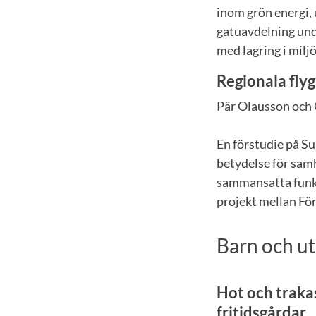
inom grön energi,
gatuavdelning und
med lagring i mil
Regionala fly
Pär Olausson och 
En förstudie på Su
betydelse för samh
sammansatta funkt
projekt mellan F
Barn och ut
Hot och trakas
fritidsgårdar