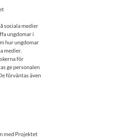
et
på sociala medier
äffa ungdomar i
 om hur ungdomar
a medier.
skerna för
tas ge personalen
 De förväntas även
an med Projektet