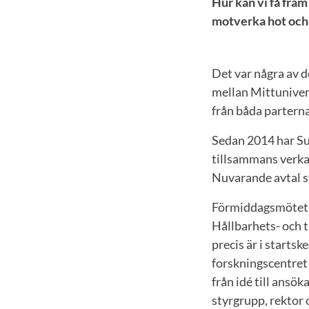
Hur kan vi få fram
motverka hot och 
Det var några av 
mellan Mittuniver
från båda parterna
Sedan 2014 har Su
tillsammans verka 
Nuvarande avtal st
Förmiddagsmötet i
Hållbarhets- och 
precis är i starts
forskningscentret 
från idé till ansök
styrgrupp, rektor