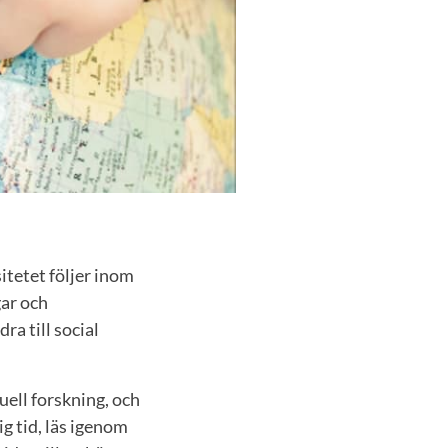
itetet följer inom
gar och
ra till social
uell forskning, och
g tid, läs igenom