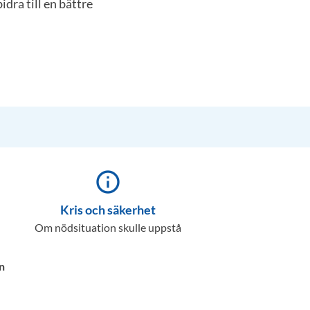
idra till en bättre
info_outline
Kris och säkerhet
Om nödsituation skulle uppstå
n