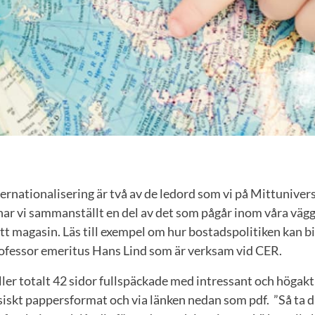
ernationalisering är två av de ledord som vi på Mittunivers
har vi sammanställt en del av det som pågår inom våra väg
tt magasin. Läs till exempel om hur bostadspolitiken kan bid
ofessor emeritus Hans Lind som är verksam vid CER.
er totalt 42 sidor fullspäckade med intressant och högakt
ysiskt pappersformat och via länken nedan som pdf. ”Så ta di