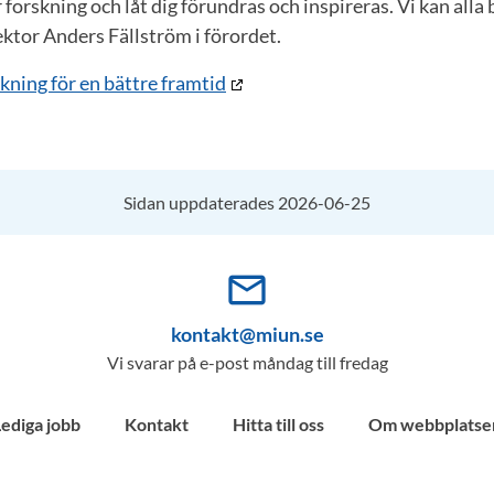
orskning och låt dig förundras och inspireras. Vi kan alla b
rektor Anders Fällström i förordet.
kning för en bättre framtid
Sidan uppdaterades 2026-06-25
mail_outline
kontakt@miun.se
Vi svarar på e-post måndag till fredag
Lediga jobb
Kontakt
Hitta till oss
Om webbplatse