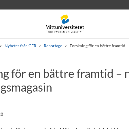
Nyheter från CER
Reportage
Forskning för en bättre framtid 
g för en bättre framtid – 
rev
Personal
Lediga jobb
ngsmagasin
28