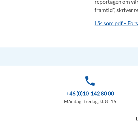
reportagen om vår f
framtid”, skriver 
Läs som pdf – Fors
phone
+46 (0)10-142 80 00
Måndag–fredag, kl. 8–16