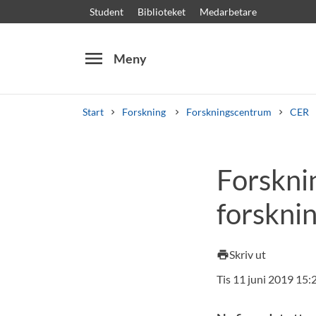
Student
Biblioteket
Medarbetare
menu
Meny
Start
Forskning
Forskningscentrum
CER
Sök
Andra söktjänster
Forsknin
Kurser och program
Kursplaner
Välkomstb
forskni
Skriv ut
print
Tis 11 juni 2019 15: