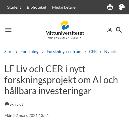
language
Student
Biblioteket
Medarbetare
Language
Tema
menu
search
person_outline
Meny
Logga in
Sök
Start
Forskning
Forskningscentrum
CER
Nyheter från
Sök
LF Liv och CER i nytt
Andra söktjänster
forskningsprojekt om AI och
Kurser och program
Kursplaner
Välkomstbrev
Personal
Lediga jobb
hållbara investeringar
print
Skriv ut
Mån 22 mars 2021 13:21