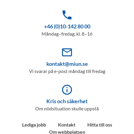
phone
+46 (0)10-142 80 00
Måndag–fredag, kl. 8–16
mail_outline
kontakt@miun.se
Vi svarar på e-post måndag till fredag
info_outline
Kris och säkerhet
Om nödsituation skulle uppstå
Lediga jobb
Kontakt
Hitta till oss
Om webbplatsen