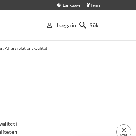
Language
Tema
language
search
person_outline
Logga in
Sök
r: Affärsrelationskvalitet
alitet i
close
liteten i
Stäng