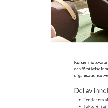
Kursen motsvarar c
och förståelse i
organisationsutve
Del av inneh
Teorier om a
Faktorer som 