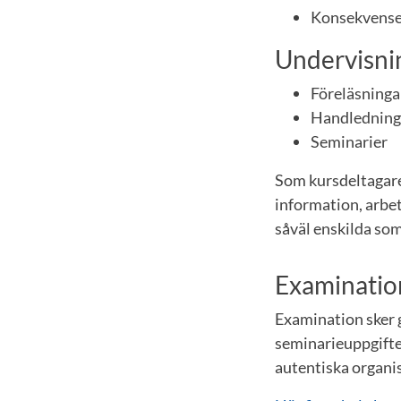
Konsekvenser 
Undervisnin
Föreläsninga
Handledning 
Seminarier
Som kursdeltagare 
information, arbe
såväl enskilda s
Examinatio
Examination sker 
seminarieuppgifte
autentiska organi