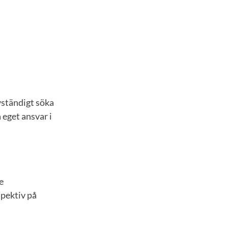
vständigt söka
eget ansvar i
e
spektiv på