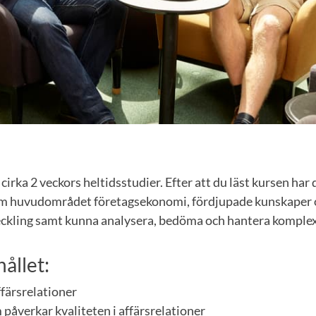
irka 2 veckors heltidsstudier. Efter att du läst kursen har
nom huvudområdet företagsekonomi, fördjupade kunskaper
ckling samt kunna analysera, bedöma och hantera komplexa
ållet:
ffärsrelationer
påverkar kvaliteten i affärsrelationer