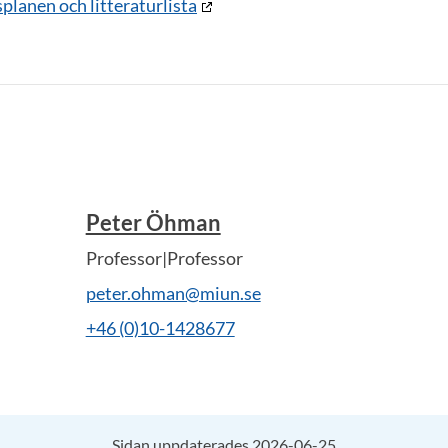
splanen och litteraturlista
Peter Öhman
Professor|Professor
peter.ohman@miun.se
+46 (0)10-1428677
Sidan uppdaterades 2026-06-25