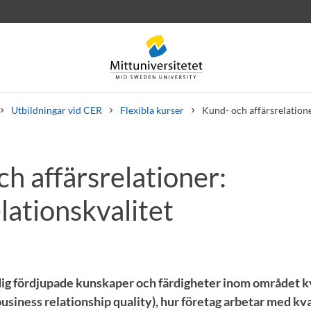
Utbildningar vid CER
Flexibla kurser
Kund- och affärsrelatione
h affärsrelationer:
rev
Personal
Lediga jobb
lationskvalitet
ig fördjupade kunskaper och färdigheter inom området kv
business relationship quality), hur företag arbetar med kva