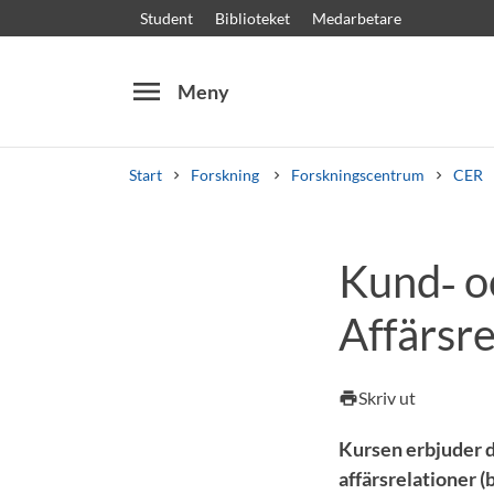
Student
Biblioteket
Medarbetare
menu
Meny
Start
Forskning
Forskningscentrum
CER
Sök
Andra söktjänster
Kund‑ oc
Kurser och program
Kursplaner
Välkomstb
Affärsre
Skriv ut
print
Kursen erbjuder d
affärsrelationer (