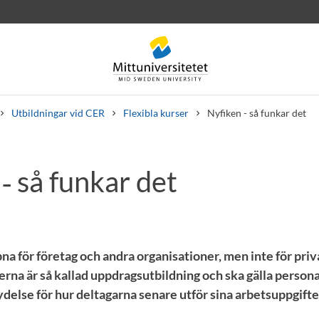
Utbildningar vid CER
Flexibla kurser
Nyfiken - så funkar det
‑ så funkar det
rev
Personal
Lediga jobb
na för företag och andra organisationer, men inte för pri
erna är så kallad uppdragsutbildning och ska gälla person
tydelse för hur deltagarna senare utför sina arbetsuppgifte