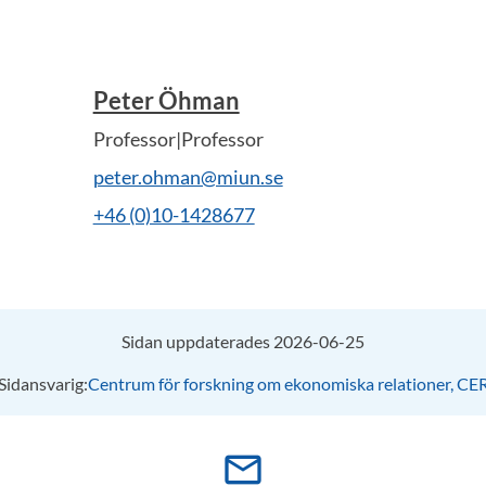
Peter Öhman
Professor|Professor
peter.ohman@miun.se
+46 (0)10-1428677
Sidan uppdaterades 2026-06-25
Sidansvarig:
Centrum för forskning om ekonomiska relationer, CE
mail_outline