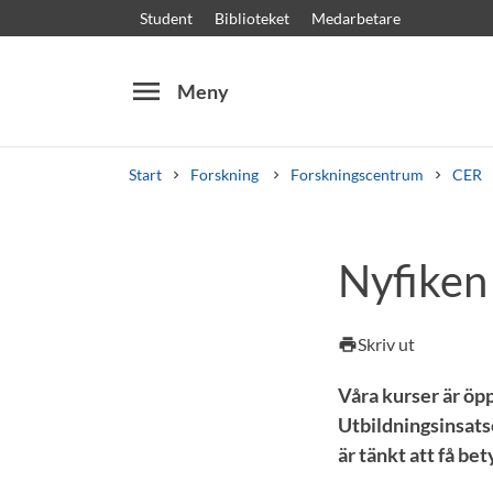
Student
Biblioteket
Medarbetare
menu
Meny
Start
Forskning
Forskningscentrum
CER
Sök
Andra söktjänster
Nyfiken 
Kurser och program
Kursplaner
Välkomstb
Skriv ut
print
Våra kurser är öpp
Utbildningsinsats
är tänkt att få be