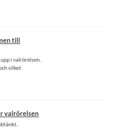
en till
upp i valrörelsen.
och vilket
r valrörelsen
bbtänkt.