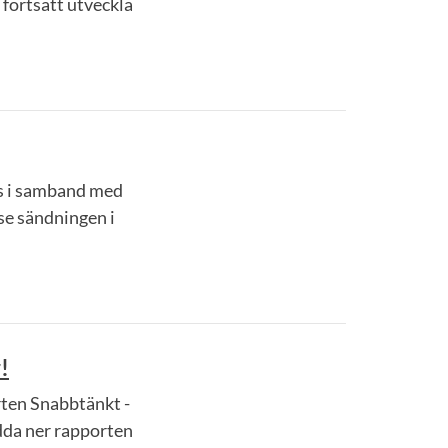
fortsatt utveckla
s i samband med
se sändningen i
!
orten Snabbtänkt -
adda ner rapporten