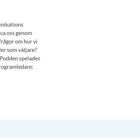
unikations
sca oss genom
frågor om hur vi
ler som väljare?
r?Podden spelades
Programledare: