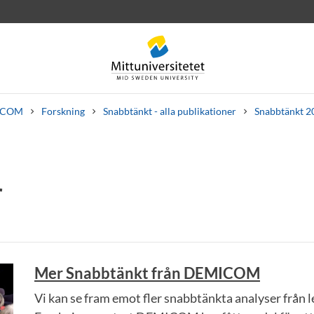
ICOM
Forskning
Snabbtänkt - alla publikationer
Snabbtänkt 2
r
rev
Personal
Lediga jobb
Mer Snabbtänkt från DEMICOM
Vi kan se fram emot fler snabbtänkta analyser från 