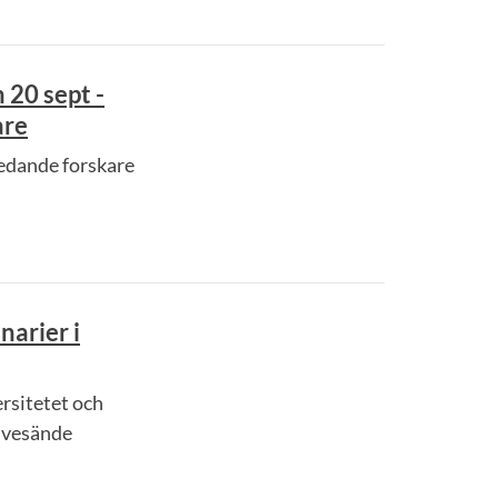
 20 sept -
are
ledande forskare
narier i
rsitetet och
ivesände