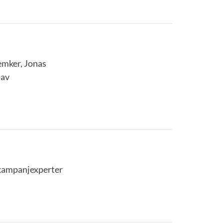
emker, Jonas
 av
lkampanjexperter