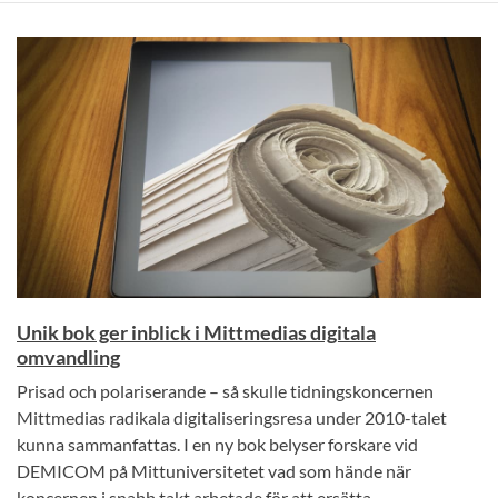
Unik bok ger inblick i Mittmedias digitala
omvandling
Prisad och polariserande – så skulle tidningskoncernen
Mittmedias radikala digitaliseringsresa under 2010-talet
kunna sammanfattas. I en ny bok belyser forskare vid
DEMICOM på Mittuniversitetet vad som hände när
koncernen i snabb takt arbetade för att ersätta