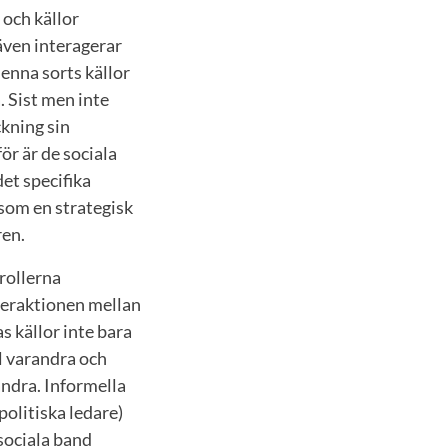
 och källor
 även interagerar
Denna sorts källor
. Sist men inte
ckning sin
för är de sociala
et specifika
s som en strategisk
ren.
 rollerna
nteraktionen mellan
s källor inte bara
l varandra och
andra. Informella
politiska ledare)
sociala band