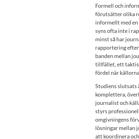
Formell och inform
förutsätter olika 
informellt med en j
syns ofta inte i ra
minst så har journa
rapportering efter 
banden mellan jour
tillfället, ett tak
fördel när källorn
Studiens slutsats ä
komplettera, överl
journalist och käll
styrs professionel
omgivningens förvä
lösningar mellan jo
att koordinera oc