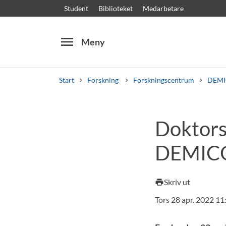
Student
Biblioteket
Medarbetare
menu
Meny
Start
Forskning
Forskningscentrum
DEM
Sök
Andra söktjänster
Doktors
Kurser och program
Kursplaner
Välkomstb
DEMI
Skriv ut
print
Tors 28 apr. 2022 11