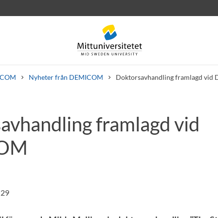
ICOM
Nyheter från DEMICOM
Doktorsavhandling framlagd vi
avhandling framlagd vid
rev
Personal
Lediga jobb
COM
:29