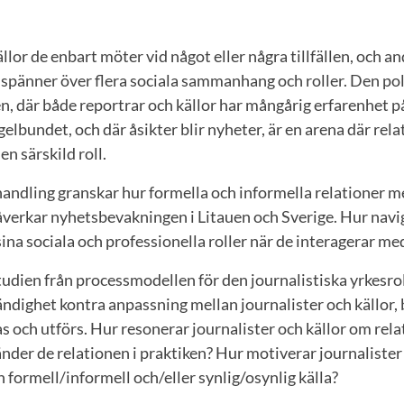
ällor de enbart möter vid något eller några tillfällen, och 
m spänner över flera sociala sammanhang och roller. Den pol
, där både reportrar och källor har mångårig erfarenhet 
gelbundet, och där åsikter blir nyheter, är en arena där rel
en särskild roll.
ndling granskar hur formella och informella relationer me
åverkar nyhetsbevakningen i Litauen och Sverige. Hur navi
sina sociala och professionella roller när de interagerar m
tudien från processmodellen för den journalistiska yrkesro
ändighet kontra anpassning mellan journalister och källor, 
as och utförs. Hur resonerar journalister och källor om re
der de relationen i praktiken? Hur motiverar journalister 
 formell/informell och/eller synlig/osynlig källa?