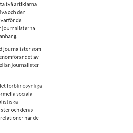
a två artiklarna
tiva och den
 varför de
r journalisterna
mmanhang.
d journalister som
 genomförandet av
llan journalister
let förblir osynliga
ormella sociala
listiska
ister och deras
 relationer när de