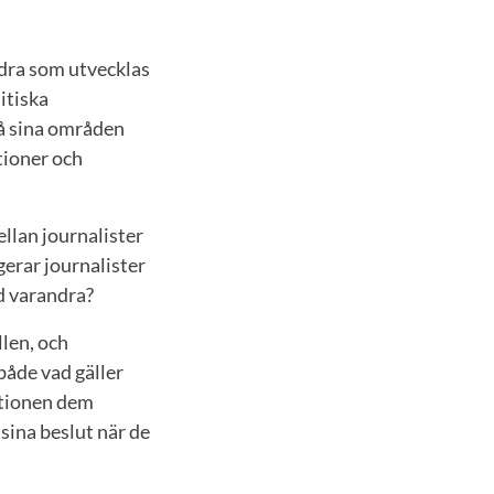
andra som utvecklas
itiska
på sina områden
ationer och
llan journalister
gerar journalister
ed varandra?
llen, och
både vad gäller
lationen dem
sina beslut när de