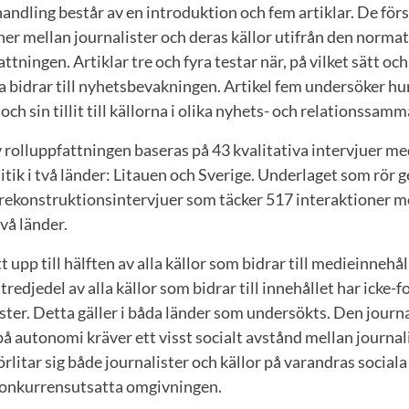
dling består av en introduktion och fem artiklar. De först
ner mellan journalister och deras källor utifrån den norma
ttningen. Artiklar tre och fyra testar när, på vilket sätt och
a bidrar till nyhetsbevakningen. Artikel fem undersöker hu
och sin tillit till källorna i olika nyhets- och relationssa
 rolluppfattningen baseras på 43 kvalitativa intervjuer me
itik i två länder: Litauen och Sverige. Underlaget som rör
 rekonstruktionsintervjuer som täcker 517 interaktioner me
två länder.
t upp till hälften av alla källor som bidrar till medieinnehål
redjedel av alla källor som bidrar till innehållet har icke-f
ter. Detta gäller i båda länder som undersökts. Den journa
på autonomi kräver ett visst socialt avstånd mellan journal
örlitar sig både journalister och källor på varandras sociala
n konkurrensutsatta omgivningen.