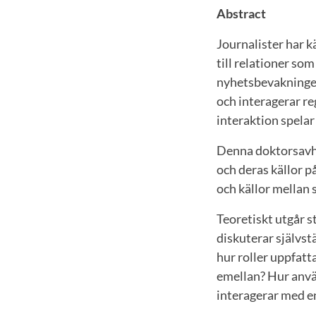
Abstract
Journalister har k
till relationer so
nyhetsbevakningen
och interagerar re
interaktion spelar 
Denna doktorsavha
och deras källor p
och källor mellan 
Teoretiskt utgår s
diskuterar självst
hur roller uppfatt
emellan? Hur använ
interagerar med en