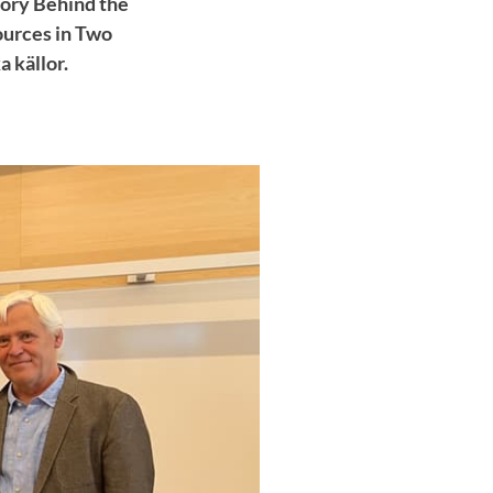
tory Behind the
ources in Two
a källor.