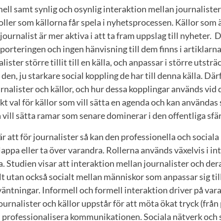
ell samt synlig och osynlig interaktion mellan journalister
roller som källorna får spela i nyhetsprocessen. Källor som
ournalist är mer aktiva i att ta fram uppslag till nyheter. 
pporteringen och ingen hänvisning till dem finns i artiklarna
lister större tillit till en källa, och anpassar i större utsträ
den, ju starkare social koppling de har till denna källa. Där
nalister och källor, och hur dessa kopplingar används vid d
tiskt val för källor som vill sätta en agenda och kan använda
a vill sätta ramar som senare dominerar i den offentliga sfä
r att för journalister så kan den professionella och sociala
appa eller ta över varandra. Rollerna används växelvis i i
a. Studien visar att interaktion mellan journalister och dera
lt utan också socialt mellan människor som anpassar sig til
ntningar. Informell och formell interaktion driver på var
urnalister och källor uppstår för att möta ökat tryck (från 
h professionalisera kommunikationen. Sociala nätverk och 