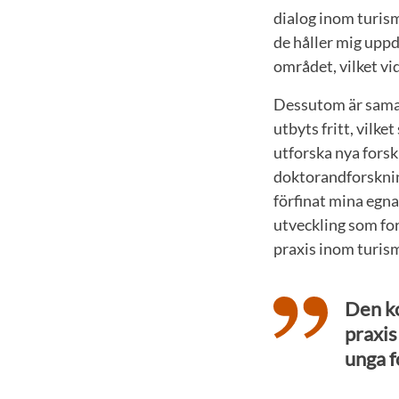
dialog inom turis
de håller mig upp
området, vilket v
Dessutom är samar
utbyts fritt, vilk
utforska nya forsk
doktorandforsknin
förfinat mina egna
utveckling som for
praxis inom turism
Den ko
praxis
unga f