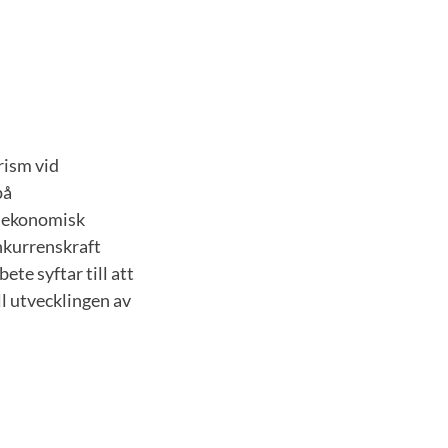
rism vid
på
r ekonomisk
onkurrenskraft
te syftar till att
l utvecklingen av