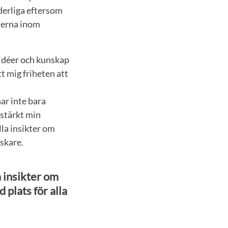
derliga eftersom
terna inom
idéer och kunskap
t mig friheten att
ar inte bara
 stärkt min
la insikter om
skare.
 insikter om
plats för alla