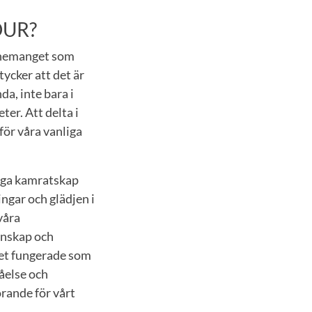
TOUR?
venemanget som
ycker att det är
a, inte bara i
er. Att delta i
för våra vanliga
ygga kamratskap
ngar och glädjen i
våra
enskap och
Det fungerade som
tåelse och
rande för vårt