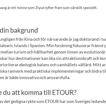
 är ett minne som Ziyue lyfter fram som särskilt speciellt.
 din bakgrund
gligen från Kina och för närvarande är jag doktorand i tu
Balearic Islands i Spanien. Min forskning fokuserar främst 
mellan turism och hållbarhet genom linsen av evolutionä
rskar hur destinationer kan öka sin attraktionskraft och k
rioriterar ekologisk balans och samhällets välfärd. Mitt arbe
iska ramverk med praktiska implementeringar och bidra til
m är både innovativa och ansvarsfulla.
e du att komma till ETOUR?
 av det gedigna rykte som ETOUR har som Sveriges ledande