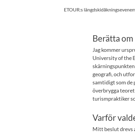
ETOUR:s längdskidåkningsevenemang
Berätta om
Jag kommer ursprun
University of the 
skärningspunkten 
geografi, och utfo
samtidigt som de p
överbrygga teoret
turismpraktiker so
Varför vald
Mitt beslut drevs