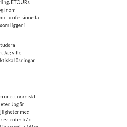
ckling. ETOURs
og inom
in professionella
som ligger i
studera
 Jag ville
ktiska lösningar
m ur ett nordiskt
eter. Jag är
öjligheter med
ressenter från
l innovativa idéer