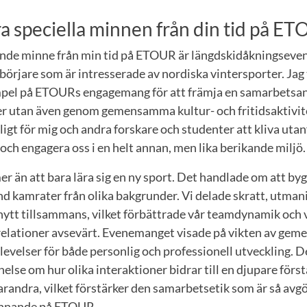
a speciella minnen från din tid på E
ående minne från min tid på ETOUR är längdskidåkningse
örjare som är intresserade av nordiska vintersporter. Jag t
mpel på ETOURs engagemang för att främja en samarbetsand
r utan även genom gemensamma kultur- och fritidsaktivitet
ligt för mig och andra forskare och studenter att kliva utan
och engagera oss i en helt annan, men lika berikande miljö.
r än att bara lära sig en ny sport. Det handlade om att b
nd kamrater från olika bakgrunder. Vi delade skratt, utmani
 nytt tillsammans, vilket förbättrade vår teamdynamik och 
elationer avsevärt. Evenemanget visade på vikten av gem
elser för både personlig och professionell utveckling. 
nelse om hur olika interaktioner bidrar till en djupare förs
randra, vilket förstärker den samarbetsetik som är så avgö
finnande på ETOUR.