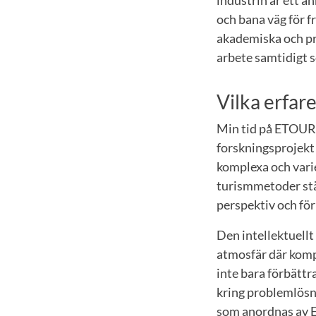
och bana väg för f
akademiska och pro
arbete samtidigt 
Vilka erfare
Min tid på ETOUR h
forskningsprojekt
komplexa och vari
turismmetoder stä
perspektiv och förh
Den intellektuellt
atmosfär där komp
inte bara förbättr
kring problemlösn
som anordnas av E