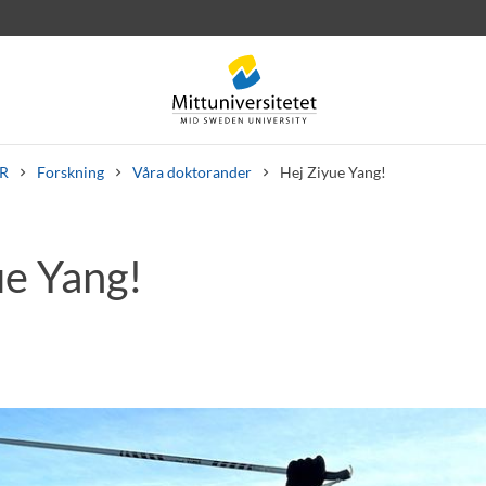
R
Forskning
Våra doktorander
Hej Ziyue Yang!
ue Yang!
rev
Personal
Lediga jobb