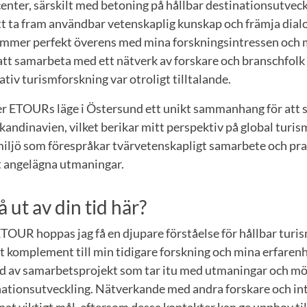
enter, särskilt med betoning på hållbar destinationsutve
t ta fram användbar vetenskaplig kunskap och främja dial
ämmer perfekt överens med mina forskningsintressen och m
att samarbeta med ett nätverk av forskare och branschfolk 
tiv turismforskning var otroligt tilltalande.
 ETOURs läge i Östersund ett unikt sammanhang för att 
andinavien, vilket berikar mitt perspektiv på global turism.
miljö som förespråkar tvärvetenskapligt samarbete och pra
 angelägna utmaningar.
å ut av din tid här?
TOUR hoppas jag få en djupare förståelse för hållbar turis
t komplement till min tidigare forskning och mina erfarenh
rad av samarbetsprojekt som tar itu med utmaningar och m
nationsutveckling. Nätverkande med andra forskare och int
nnat viktigt mål, eftersom dessa kontakter kan ge upphov til