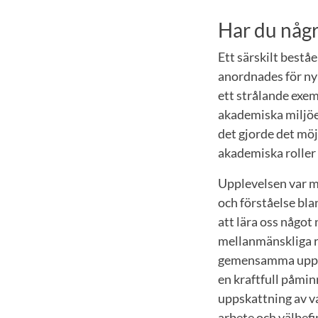
Har du någr
Ett särskilt best
anordnades för nyb
ett strålande exe
akademiska miljöe
det gjorde det möj
akademiska roller 
Upplevelsen var me
och förståelse bla
att lära oss något
mellanmänskliga r
gemensamma upplev
en kraftfull påmin
uppskattning av va
arbete och välbe