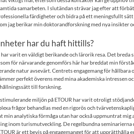
ramtida samarbeten. I slutändan strävar jag efter att förbä
fessionella färdigheter och bidra på ett meningsfullt sätt
som jag berikar min doktorandforskning med nya insikter 
nheter har du haft hittills?
ar varit en väldigt berikande och lärorik resa. Det breda
 som för närvarande genomförs här har breddat min förstå
erande natur avsevärt. Centrets engagemang för hållbara 
mmer perfekt överens med mina akademiska intressen och
ållningssätt till forskning.
 stimulerande miljön på ETOUR har varit otroligt stödjand
lexa frågor behandlas med en rigorös och tvärvetenskapli
at min analytiska förmåga utan har också uppmuntrat mig a
ing inom turismutveckling. De regelbundna seminarierna
TOUR är ett bevis på engagemanget för att upprätthålla 