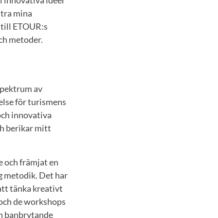
ttra mina
 till ETOUR:s
och metoder.
 spektrum av
else för turismens
och innovativa
 berikar mitt
e och främjat en
g metodik. Det har
tt tänka kreativt
 och de workshops
en banbrytande