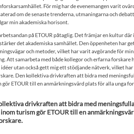
mforskarsamhället. För mig har de evenemangen varit ovär
daterad om de senaste trenderna, utmaningarna och debat
idgar min akademiska horisont.
betsandan på ETOUR påtaglig. Det främjar en kultur där 
et stärker det akademiska samhället. Den öppenheten har get
ningsvägar och metoder, vilket har varit avgörande för min
g. Att samarbeta med både kollegor och erfarna forskare h
 idéer utan också gett mig ett stödjande nätverk, vilket har
skare. Den kollektiva drivkraften att bidra med meningsful
 gör ETOUR till en anmärkningsvärd plats för alla unga for
llektiva drivkraften att bidra med meningsfulla
 inom turism gör ETOUR till en anmärkningsvärd 
orskare.