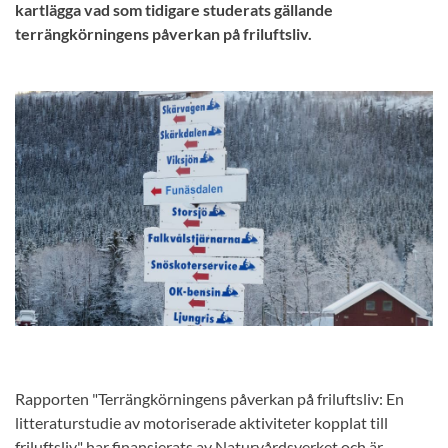
kartlägga vad som tidigare studerats gällande
terrängkörningens påverkan på friluftsliv.
Rapporten "Terrängkörningens påverkan på friluftsliv: En
litteraturstudie av motoriserade aktiviteter kopplat till
friluftsliv" har finansierats av Naturvårdsverket och är