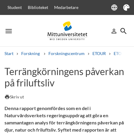
language
Student
Biblioteket
Medarbetare
Language
Tema
menu
search
person_outline
Meny
Logga in
Sök
Start
Forskning
Forskningscentrum
ETOUR
ETOURs ra
Sök
Terrängkörningens påverkan
Andra söktjänster
på friluftsliv
Kurser och program
Kursplaner
Välkomstbrev
Personal
Lediga jobb
print
Skriv ut
Denna rapport genomfördes som en del i
Naturvårdsverkets regeringsuppdrag att göra en
sammantagen analys för terrängkörningens påverkan på
djur, natur och friluftsliv. Syftet med rapporten är att