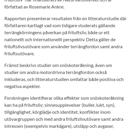
författad av Rosemarie Ankre.
Rapporten presenterar resultaten från en litteraturstudie där
författaren kartlagt vad som tidigare studerats gällande
terrängkörningens påverkan på friluftsliv, både ur ett
nationellt och internationellt perspektiv. Detta gäller de
friluftslivsutövare som använder terrängfordon samt andra
friluftsutövare.
Främst beskrivs studier om snöskoteråkning, även om
studier om andra motordrivna terrängfordon också
inkluderas, och litteraturstudien omfattar både positiva och
negativa aspekter.
Forskningen identifierar olika effekter som snöskoteråkning
kan ha på friluftsliv; sinnesupplevelser (buller, lukt, syn),
tillgänglighet, körglädje och identitet, konflikter inom
utövargruppen och med andra friluftslivutövare samt andra
intressen (exempelvis markägare), utsläpp och avgaser,