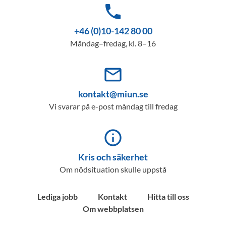
phone
+46 (0)10-142 80 00
Måndag–fredag, kl. 8–16
mail_outline
kontakt@miun.se
Vi svarar på e-post måndag till fredag
info_outline
Kris och säkerhet
Om nödsituation skulle uppstå
Lediga jobb
Kontakt
Hitta till oss
Om webbplatsen