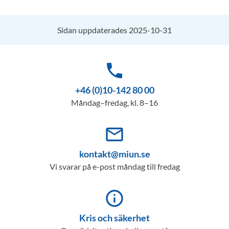
Sidan uppdaterades 2025-10-31
phone
+46 (0)10-142 80 00
Måndag–fredag, kl. 8–16
mail_outline
kontakt@miun.se
Vi svarar på e-post måndag till fredag
info_outline
Kris och säkerhet