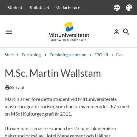
language
Student
Biblioteket
Medarbetare
Language
Tema
menu
search
person_outline
Meny
Logga in
Sök
Start
Forskning
Forskningscentrum
ETOUR
Event Com
Sök
M.Sc. Martin Wallstam
Andra söktjänster
Kurser och program
Kursplaner
Välkomstbrev
Personal
print
Skriv ut
Lediga jobb
Martin är en före detta student vid Mittuniversitetets
masterprogram i turism, som han utexaminerades ifrån med
en MSc i Kulturgeografi år 2011.
Utöver hans senaste examen består hans akademiska
bakgrund också av Hotel Management och Hållbar