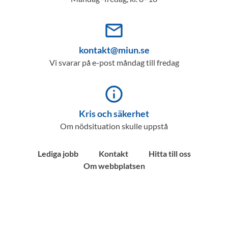
mail_outline
kontakt@miun.se
Vi svarar på e-post måndag till fredag
info_outline
Kris och säkerhet
Om nödsituation skulle uppstå
Lediga jobb
Kontakt
Hitta till oss
Om webbplatsen