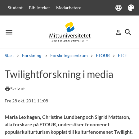
language
Student
Biblioteket
Medarbetare
Language
Tema
menu
search
person_outline
Meny
Logga in
Sök
Start
Forskning
Forskningscentrum
ETOUR
ETOUR i m
Sök
Twilightforskning i media
Andra söktjänster
Kurser och program
Kursplaner
Välkomstbrev
Personal
print
Skriv ut
Lediga jobb
Fre 28 okt. 2011 11:08
Maria Lexhagen, Christine Lundberg och Sigrid Mattsson,
alla forskare på ETOUR, undersöker fenomenet
populärkulturturism kopplat till kulturfenomenet Twilight.