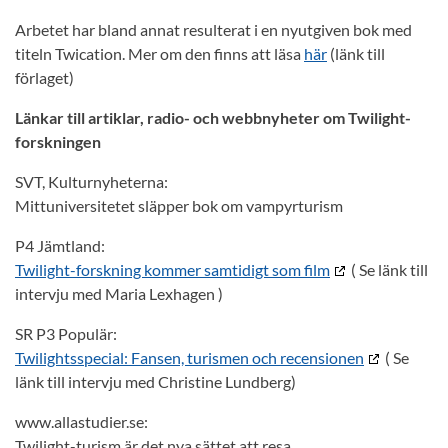
Arbetet har bland annat resulterat i en nyutgiven bok med
titeln Twication. Mer om den finns att läsa
här
(länk till
förlaget)
Länkar till artiklar, radio- och webbnyheter om Twilight-
forskningen
SVT, Kulturnyheterna:
Mittuniversitetet släpper bok om vampyrturism
P4 Jämtland:
Twilight-forskning kommer samtidigt som film
( Se länk till
intervju med Maria Lexhagen )
SR P3 Populär:
Twilightsspecial: Fansen, turismen och recensionen
( Se
länk till intervju med Christine Lundberg)
www.allastudier.se:
Twilight-turism är det nya sättet att resa