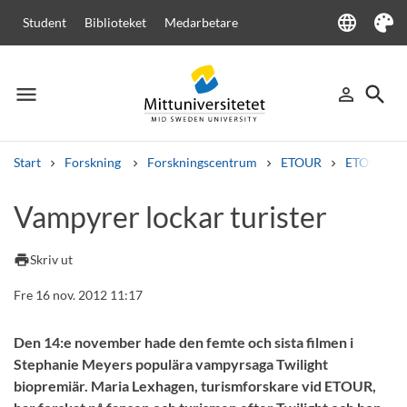
language
Student
Biblioteket
Medarbetare
Language
Tema
menu
search
person_outline
Meny
Logga in
Sök
Start
Forskning
Forskningscentrum
ETOUR
ETOUR i m
Sök
Vampyrer lockar turister
Andra söktjänster
Kurser och program
Kursplaner
Välkomstbrev
Personal
print
Skriv ut
Lediga jobb
Fre 16 nov. 2012 11:17
Den 14:e november hade den femte och sista filmen i
Stephanie Meyers populära vampyrsaga Twilight
biopremiär. Maria Lexhagen, turismforskare vid ETOUR,