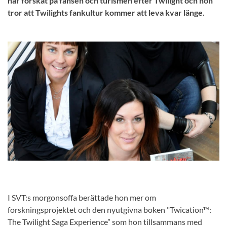
har forskat på fansen och turismen efter Twilight och hon
tror att Twilights fankultur kommer att leva kvar länge.
I SVT:s morgonsoffa berättade hon mer om
forskningsprojektet och den nyutgivna boken "Twication™:
The Twilight Saga Experience” som hon tillsammans med