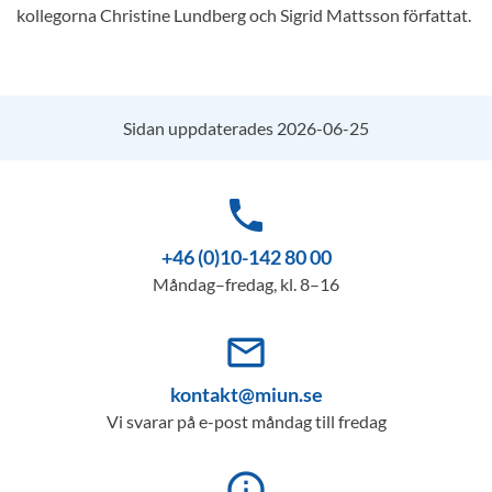
kollegorna Christine Lundberg och Sigrid Mattsson författat.
Sidan uppdaterades 2026-06-25
phone
+46 (0)10-142 80 00
Måndag–fredag, kl. 8–16
mail_outline
kontakt@miun.se
Vi svarar på e-post måndag till fredag
info_outline