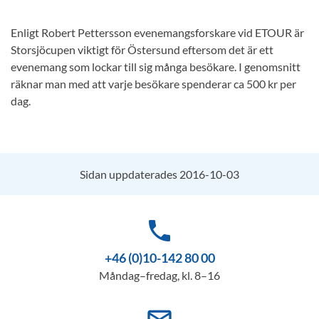
Enligt Robert Pettersson evenemangsforskare vid ETOUR är
Storsjöcupen viktigt för Östersund eftersom det är ett
evenemang som lockar till sig många besökare. I genomsnitt
räknar man med att varje besökare spenderar ca 500 kr per
dag.
Sidan uppdaterades 2016-10-03
phone
+46 (0)10-142 80 00
Måndag–fredag, kl. 8–16