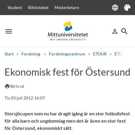
language
Student
Biblioteket
Medarbetare
Language
Tema
menu
search
person_outline
Meny
Logga in
Sök
Start
Forskning
Forskningscentrum
ETOUR
ETOUR i m
Sök
Ekonomisk fest för Östersund
Andra söktjänster
Kurser och program
Kursplaner
Välkomstbrev
Personal
print
Skriv ut
Lediga jobb
Tis 03 juli 2012 16:07
Storsjöcupen som nu har dragit igång är en stor fotbollsfest
för alla barn och ungdomslag men det är även en stor fest
för Östersund, ekonomiskt sätt.