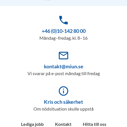
phone
+46 (0)10-142 80 00
Måndag–fredag, kl. 8–16
mail_outline
kontakt@miun.se
Vi svarar på e-post måndag till fredag
info_outline
Kris och säkerhet
Om nödsituation skulle uppstå
Lediga jobb
Kontakt
Hitta till oss