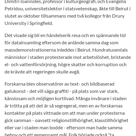
Dimitri Ioannides, professor i kulturgeografi, och Evangelia
Petridou, universitetslektor i statsvetenskap, åkte till Beirut i
slutet av oktober tillsammans med två kollegor från Drury
University i Springfield.
Det visade sig bli en händelserik resa och en spännande tid
för datainsamling eftersom de anlände samma dag som
massdemonstrationerna inleddes i Beirut. Hundratusentals
människor i staden protesterade mot arbetslöshet, bristande
el- och vattenförsörjning, högre skatter och korruption och
de krävde att regeringen skulle avgå.
Forskarna blev observatörer av text- och bildbaserad
gatukonst - det vill säga graffiti - på plats som var stark,
känslosam och möjligen kortlivad. Många invånare i staden
är trötta på att det är så segregerat, men en av forskarnas
kontakter på plats vittnade om att man under protesterna
gick samman - oavsett religionstillhörighet, klasstillhörighet
eller var i staden man bodde - eftersom man hade samma
behov och ett gemensamt mål. Folk började också "ta