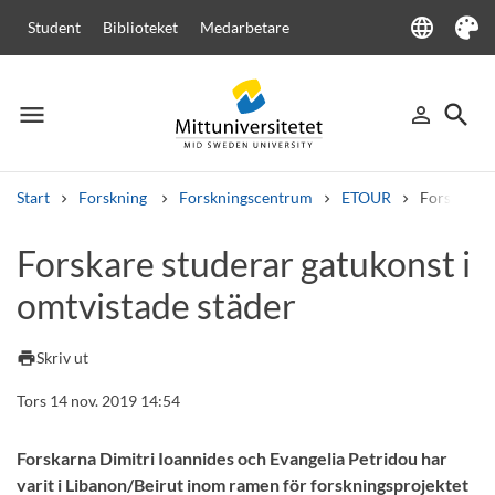
language
Student
Biblioteket
Medarbetare
Language
Tema
menu
search
person_outline
Meny
Logga in
Sök
Start
Forskning
Forskningscentrum
ETOUR
Forskare s
Sök
Forskare studerar gatukonst i
Andra söktjänster
omtvistade städer
Kurser och program
Kursplaner
Välkomstbrev
Personal
Lediga jobb
print
Skriv ut
Tors 14 nov. 2019 14:54
Forskarna Dimitri Ioannides och Evangelia Petridou har
varit i Libanon/Beirut inom ramen för forskningsprojektet