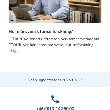
Hur mår svensk turismforskning?
LEDARE av Robert Pettersson, verksamhetsledare vid
ETOUR. Vad kännetecknar svensk turismforskning
idag...
Sidan uppdaterades 2026-06-25
phone
+46 (0)10-142 80 00