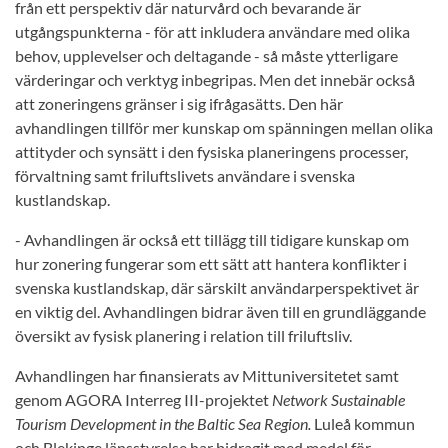
från ett perspektiv där naturvård och bevarande är
utgångspunkterna - för att inkludera användare med olika
behov, upplevelser och deltagande - så måste ytterligare
värderingar och verktyg inbegripas. Men det innebär också
att zoneringens gränser i sig ifrågasätts. Den här
avhandlingen tillför mer kunskap om spänningen mellan olika
attityder och synsätt i den fysiska planeringens processer,
förvaltning samt friluftslivets användare i svenska
kustlandskap.
- Avhandlingen är också ett tillägg till tidigare kunskap om
hur zonering fungerar som ett sätt att hantera konflikter i
svenska kustlandskap, där särskilt användarperspektivet är
en viktig del. Avhandlingen bidrar även till en grundläggande
översikt av fysisk planering i relation till friluftsliv.
Avhandlingen har finansierats av Mittuniversitetet samt
genom AGORA Interreg III-projektet
Network Sustainable
Tourism Development in the Baltic Sea Region.
Luleå kommun
och Blekinge länsstyrelse har bidragit med medel för