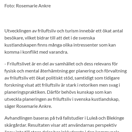
Foto: Rosemarie Ankre
Utvecklingen av friluftsliv och turism innebär ett ökat antal
besökare, vilket bidrar till att det i de svenska
kustlandskapen finns många olika intressenter som kan
komma i konflikt med varandra.
- Friluftslivet är en del av samhället och dess relevans för
fysisk och mental
återhämtning
ger
planering och förvaltning
av
friluftsliv
ett ökat politiskt
stöd, samtidigt som tidigare
forskning visat att
friluftsliv är stark i retoriken men svag i
planeringspraktiken. Därför behövs kunskap som kan
utveckla planeringen av friluftsliv i svenska kustlandskap,
säger Rosemarie Ankre.
Avhandlingen baseras på två fallstudier i Luleå och Blekinge
skärgårdar. Resultaten visar att användarnas perspektiv
ännu inte till stora delar har inkluderats i den kommunala