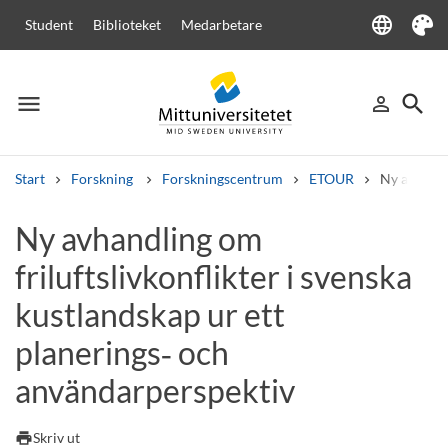
language
Student
Biblioteket
Medarbetare
Language
Tema
menu
search
person_outline
Meny
Logga in
Sök
Start
Forskning
Forskningscentrum
ETOUR
Ny avhandl
Sök
Ny avhandling om
Andra söktjänster
friluftslivkonflikter i svenska
Kurser och program
Kursplaner
Välkomstbrev
Personal
Lediga jobb
kustlandskap ur ett
planerings‑ och
användarperspektiv
print
Skriv ut