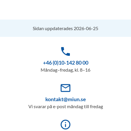
Sidan uppdaterades 2026-06-25
phone
+46 (0)10-142 80 00
Måndag–fredag, kl. 8–16
mail_outline
kontakt@miun.se
Vi svarar på e-post måndag till fredag
info_outline