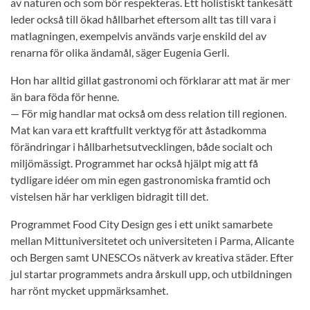
av naturen och som bör respekteras. Ett holistiskt tankesätt
leder också till ökad hållbarhet eftersom allt tas till vara i
matlagningen, exempelvis används varje enskild del av
renarna för olika ändamål, säger Eugenia Gerli.
Hon har alltid gillat gastronomi och förklarar att mat är mer
än bara föda för henne.
— För mig handlar mat också om dess relation till regionen.
Mat kan vara ett kraftfullt verktyg för att åstadkomma
förändringar i hållbarhetsutvecklingen, både socialt och
miljömässigt. Programmet har också hjälpt mig att få
tydligare idéer om min egen gastronomiska framtid och
vistelsen här har verkligen bidragit till det.
Programmet Food City Design ges i ett unikt samarbete
mellan Mittuniversitetet och universiteten i Parma, Alicante
och Bergen samt UNESCOs nätverk av kreativa städer. Efter
jul startar programmets andra årskull upp, och utbildningen
har rönt mycket uppmärksamhet.