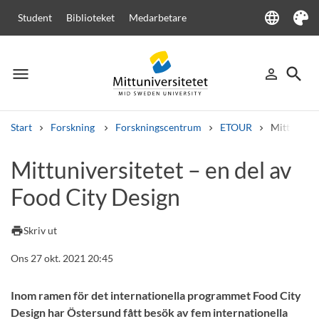
language
Student
Biblioteket
Medarbetare
Language
Tema
menu
search
person_outline
Meny
Logga in
Sök
Start
Forskning
Forskningscentrum
ETOUR
Mittunivers
Sök
Mittuniversitetet – en del av
Andra söktjänster
Food City Design
Kurser och program
Kursplaner
Välkomstbrev
Personal
Lediga jobb
print
Skriv ut
Ons 27 okt. 2021 20:45
Inom ramen för det internationella programmet Food City
Design har Östersund fått besök av fem internationella