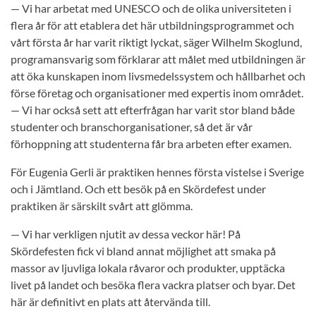
— Vi har arbetat med UNESCO och de olika universiteten i
flera år för att etablera det här utbildningsprogrammet och
vårt första år har varit riktigt lyckat, säger Wilhelm Skoglund,
programansvarig som förklarar att målet med utbildningen är
att öka kunskapen inom livsmedelssystem och hållbarhet och
förse företag och organisationer med expertis inom området.
— Vi har också sett att efterfrågan har varit stor bland både
studenter och branschorganisationer, så det är vår
förhoppning att studenterna får bra arbeten efter examen.
För Eugenia Gerli är praktiken hennes första vistelse i Sverige
och i Jämtland. Och ett besök på en Skördefest under
praktiken är särskilt svårt att glömma.
— Vi har verkligen njutit av dessa veckor här! På
Skördefesten fick vi bland annat möjlighet att smaka på
massor av ljuvliga lokala råvaror och produkter, upptäcka
livet på landet och besöka flera vackra platser och byar. Det
här är definitivt en plats att återvända till.