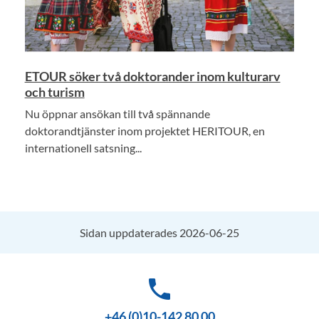
ETOUR söker två doktorander inom kulturarv
och turism
Nu öppnar ansökan till två spännande
doktorandtjänster inom projektet HERITOUR, en
internationell satsning...
Sidan uppdaterades 2026-06-25
phone
+46 (0)10-142 80 00