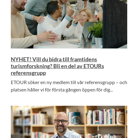
NYHET! Vill du bidra till framtidens
turismforskning? Bli en del av ETOURs
referensgrupp
ETOUR söker en ny medlem till vår referensgrupp – och
platsen håller vi för första gången öppen för dig...