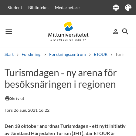
language
Student
Biblioteket
Medarbetare
Language
Tema
menu
search
person_outline
Meny
Logga in
Sök
Start
Forskning
Forskningscentrum
ETOUR
Turismdage
Sök
Turismdagen ‑ ny arena för
Andra söktjänster
besöksnäringen i regionen
Kurser och program
Kursplaner
Välkomstbrev
Personal
Lediga jobb
print
Skriv ut
Tors 26 aug. 2021 16:22
Den 18 oktober anordnas Turismdagen - ett nytt initiativ
av Jämtland Härjedalen Turism (JHT), där ETOUR är