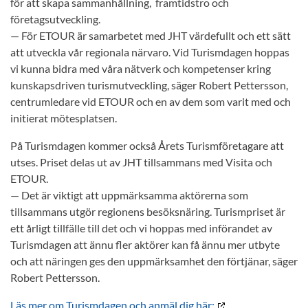
för att skapa sammanhållning, framtidstro och
företagsutveckling.
— För ETOUR är samarbetet med JHT värdefullt och ett sätt
att utveckla vår regionala närvaro. Vid Turismdagen hoppas
vi kunna bidra med våra nätverk och kompetenser kring
kunskapsdriven turismutveckling, säger Robert Pettersson,
centrumledare vid ETOUR och en av dem som varit med och
initierat mötesplatsen.
På Turismdagen kommer också Årets Turismföretagare att
utses. Priset delas ut av JHT tillsammans med Visita och
ETOUR.
— Det är viktigt att uppmärksamma aktörerna som
tillsammans utgör regionens besöksnäring. Turismpriset är
ett årligt tillfälle till det och vi hoppas med införandet av
Turismdagen att ännu fler aktörer kan få ännu mer utbyte
och att näringen ges den uppmärksamhet den förtjänar, säger
Robert Pettersson.
Läs mer om Turismdagen och anmäl dig här: