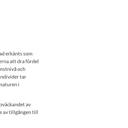
rad erkänts som
rna att dra fördel
omstnivå och
individer tar
naturen i
uppväckandet av
 av tillgången till