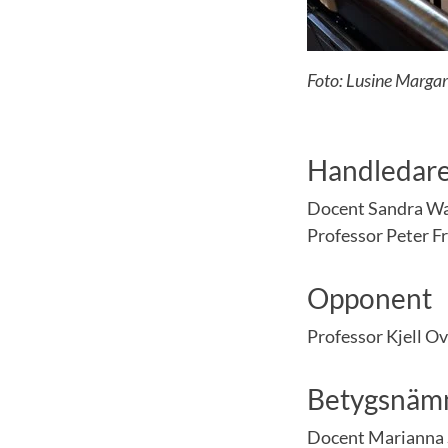
Foto: Lusine Marga
Handledar
Docent Sandra Wal
Professor Peter F
Opponent
Professor Kjell Ov
Betygsnäm
Docent Marianna S