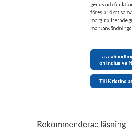
genus och funktio
föreslår ökat samar
marginaliserade gr
markanvändningsk
Läs avhandlin
on Inclusive 
Till Kristins p
Rekommenderad läsning