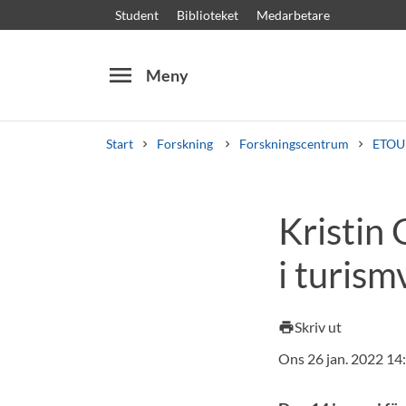
Student
Biblioteket
Medarbetare
menu
Meny
Start
Forskning
Forskningscentrum
ETOU
Sök
Andra söktjänster
Kristin 
Kurser och program
Kursplaner
Välkomstb
i turis
Skriv ut
print
Ons 26 jan. 2022 14