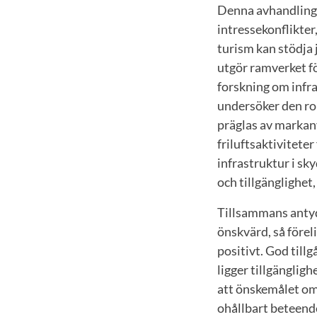
Denna avhandling a
intressekonflikter
turism kan stödja 
utgör ramverket fö
forskning om infra
undersöker den rol
präglas av markanv
friluftsaktiviteter
infrastruktur i s
och tillgänglighet
Tillsammans antyde
önskvärd, så förel
positivt. God till
ligger tillgänglig
att önskemålet om 
ohållbart beteend