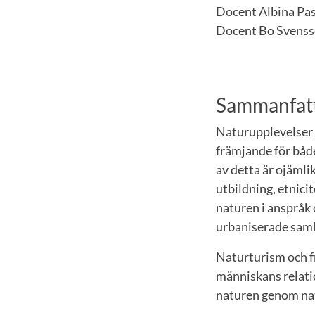
Docent Albina Pas
Docent Bo Svensso
Sammanfatt
Naturupplevelser 
främjande för både
av detta är ojämli
utbildning, etnici
naturen i anspråk 
urbaniserade samh
Naturturism och fr
människans relation
naturen genom na