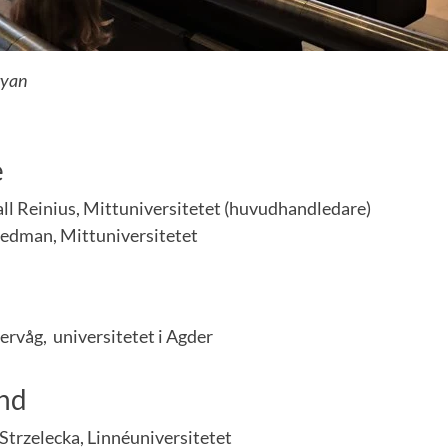
ryan
e
l Reinius, Mittuniversitetet (huvudhandledare)
redman, Mittuniversitetet
ervåg, universitetet i Agder
nd
trzelecka, Linnéuniversitetet