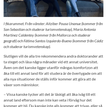
I fikarummet. Från vänster: Aitziber Pousa Unanue (kommer från
San Sebastian och studerar turismvetenskap), María Antonia
Martínez Caldentey (kommer från Mallorca och studerar
geografi) och Fátima Santos Izquierdo-Bueno (kommer från Cádiz
och studerar turismvetenskap).
Slutligen vill de alla tre rekommendera andra doktorander att
ta steget och läsa några månader vid ett annat universitet.
Även om det kanske ligger utanför mångas komfortzon att
åka till ett annat land för att studera är de övertygade om att
alla nya situationer de ställs inför kommer att göra att de
växer som människor.
– Vissa kanske tycker att det är läskigt att åka iväg till ett
annat land eftersom man inte kan veta i förväg hur det
kommer att bli. Du kanske inte alls kommer att trivas, eller så