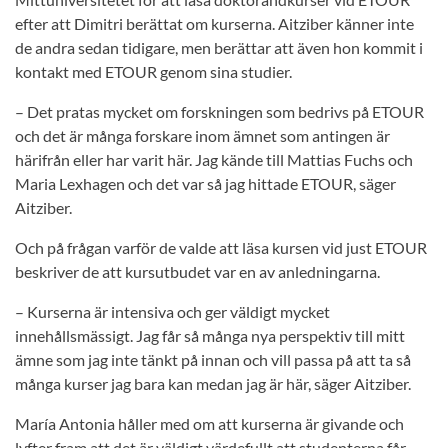
efter att Dimitri berättat om kurserna. Aitziber känner inte
de andra sedan tidigare, men berättar att även hon kommit i
kontakt med ETOUR genom sina studier.
– Det pratas mycket om forskningen som bedrivs på ETOUR
och det är många forskare inom ämnet som antingen är
härifrån eller har varit här. Jag kände till Mattias Fuchs och
Maria Lexhagen och det var så jag hittade ETOUR, säger
Aitziber.
Och på frågan varför de valde att läsa kursen vid just ETOUR
beskriver de att kursutbudet var en av anledningarna.
– Kurserna är intensiva och ger väldigt mycket
innehållsmässigt. Jag får så många nya perspektiv till mitt
ämne som jag inte tänkt på innan och vill passa på att ta så
många kurser jag bara kan medan jag är här, säger Aitziber.
María Antonia håller med om att kurserna är givande och
lyfter fram att det är väldigt värdefullt att studenterna får