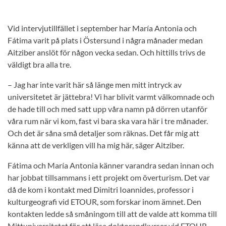
Vid intervjutillfället i september har María Antonia och
Fátima varit på plats i Östersund i några månader medan
Aitziber anslöt för någon vecka sedan. Och hittills trivs de
väldigt bra alla tre.
– Jag har inte varit här så länge men mitt intryck av
universitetet är jättebra! Vi har blivit varmt välkomnade och
de hade till och med satt upp våra namn på dörren utanför
våra rum när vi kom, fast vi bara ska vara här i tre månader.
Och det är såna små detaljer som räknas. Det får mig att
känna att de verkligen vill ha mig här, säger Aitziber.
Fátima och María Antonia känner varandra sedan innan och
har jobbat tillsammans i ett projekt om överturism. Det var
då de kom i kontakt med Dimitri Ioannides, professor i
kulturgeografi vid ETOUR, som forskar inom ämnet. Den
kontakten ledde så småningom till att de valde att komma till
Mittuniversitetet för att läsa doktorandkurser vid ETOUR