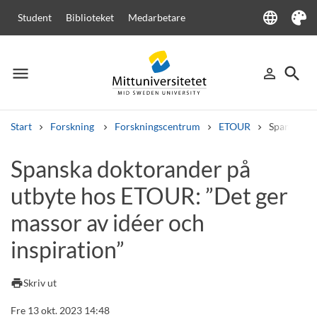
language
Student
Biblioteket
Medarbetare
Language
Tema
menu
search
person_outline
Meny
Logga in
Sök
Start
Forskning
Forskningscentrum
ETOUR
Spanska do
Sök
Spanska doktorander på
Andra söktjänster
utbyte hos ETOUR: ”Det ger
Kurser och program
Kursplaner
Välkomstbrev
Personal
Lediga jobb
massor av idéer och
inspiration”
print
Skriv ut
Fre 13 okt. 2023 14:48