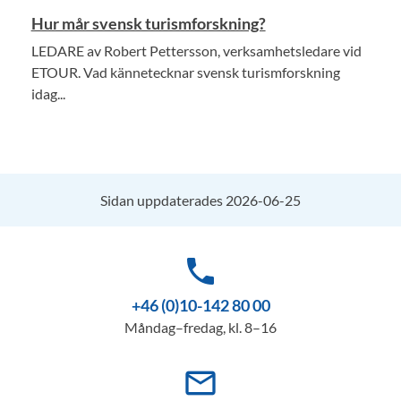
Hur mår svensk turismforskning?
LEDARE av Robert Pettersson, verksamhetsledare vid
ETOUR. Vad kännetecknar svensk turismforskning
idag...
Sidan uppdaterades 2026-06-25
phone
+46 (0)10-142 80 00
Måndag–fredag, kl. 8–16
mail_outline