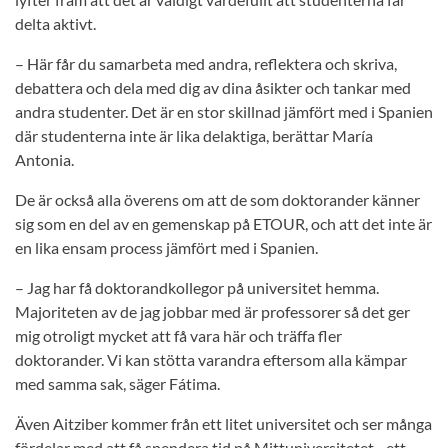
delta aktivt.
– Här får du samarbeta med andra, reflektera och skriva,
debattera och dela med dig av dina åsikter och tankar med
andra studenter. Det är en stor skillnad jämfört med i Spanien
där studenterna inte är lika delaktiga, berättar María
Antonia.
De är också alla överens om att de som doktorander känner
sig som en del av en gemenskap på ETOUR, och att det inte är
en lika ensam process jämfört med i Spanien.
– Jag har få doktorandkollegor på universitet hemma.
Majoriteten av de jag jobbar med är professorer så det ger
mig otroligt mycket att få vara här och träffa fler
doktorander. Vi kan stötta varandra eftersom alla kämpar
med samma sak, säger Fátima.
Även Aitziber kommer från ett litet universitet och ser många
fördelar med att få spendera tid på Mittuniversitetet - ett