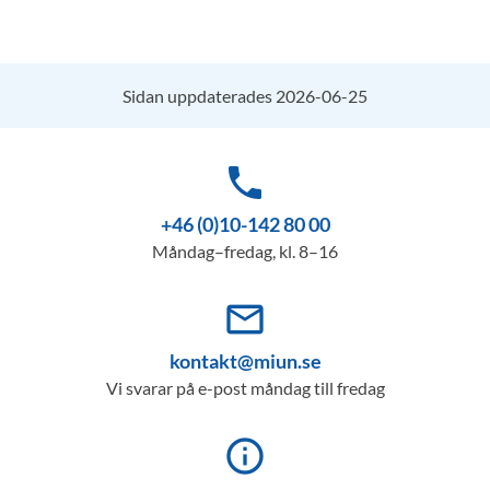
Sidan uppdaterades 2026-06-25
phone
+46 (0)10-142 80 00
Måndag–fredag, kl. 8–16
mail_outline
kontakt@miun.se
Vi svarar på e-post måndag till fredag
info_outline