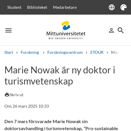
language
Student
Biblioteket
Medarbetare
Language
Tema
menu
search
person_outline
Meny
Logga in
Sök
Start
Forskning
Forskningscentrum
ETOUR
Marie Nowa
Sök
Marie Nowak är ny doktor i
Andra söktjänster
turismvetenskap
Kurser och program
Kursplaner
Välkomstbrev
Personal
Lediga jobb
print
Skriv ut
Ons 26 mars 2025 10:33
Den 7 mars försvarade Marie Nowak sin
doktorsavhandling i turismvetenskap, ”Pro-sustainable