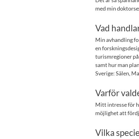
med min doktorsexa
Vad handlar
Min avhandling fo
en forskningsdesi
turismregioner på 
samt hur man plane
Sverige: Sälen, Ma
Varför vald
Mitt intresse för 
möjlighet att förd
Vilka speci