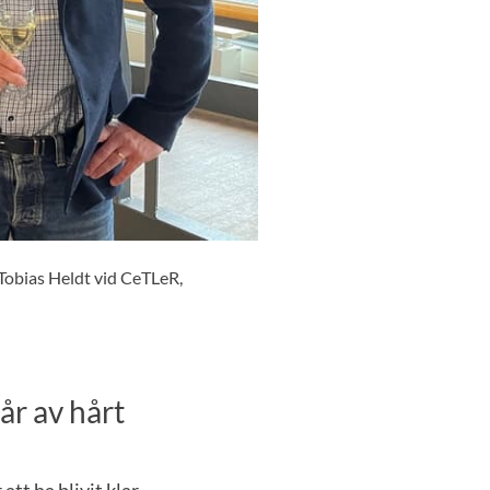
Tobias Heldt vid CeTLeR,
år av hårt
att ha blivit klar