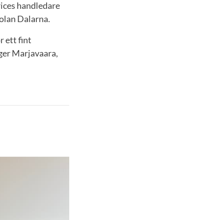
ices handledare
kolan Dalarna.
 ett fint
ger Marjavaara,