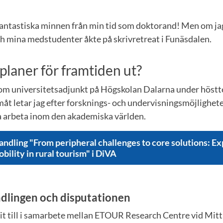
fantastiska minnen från min tid som doktorand! Men om jag
och mina medstudenter åkte på skrivretreat i Funäsdalen.
 planer för framtiden ut?
 som universitetsadjunkt på Högskolan Dalarna under höst
åt letar jag efter forsknings- och undervisningsmöjlighete
ta arbeta inom den akademiska världen.
andling "From peripheral challenges to core solutions: Ex
bility in rural tourism" i DiVA
dlingen och disputationen
t till i samarbete mellan ETOUR Research Centre vid Mitt