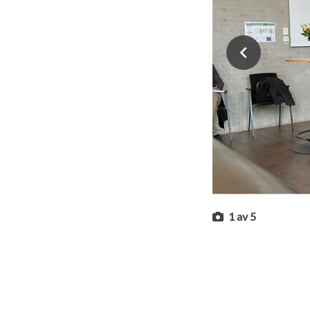
1
av
5