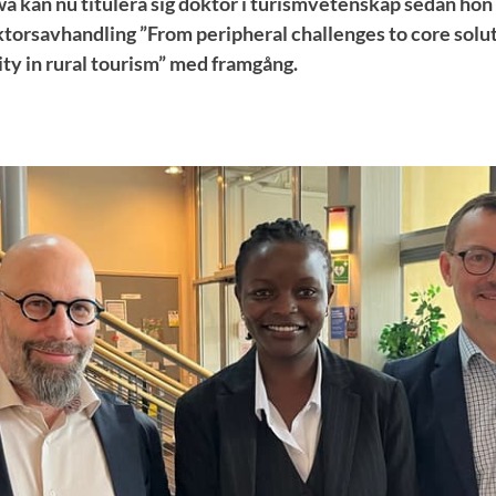
 kan nu titulera sig doktor i turismvetenskap sedan hon
ktorsavhandling ”From peripheral challenges to core solut
ity in rural tourism” med framgång.