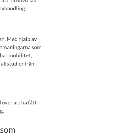
 avhandling.
en. Med hjälp av
 utmaningarna som
bar mobilitet,
allstudier från
 över att ha fått
g.
d som