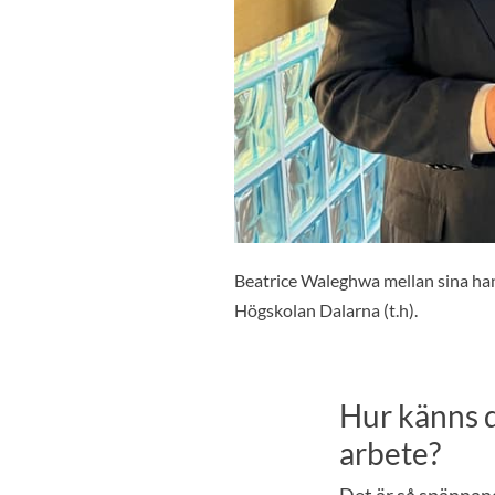
Beatrice Waleghwa mellan sina han
Högskolan Dalarna (t.h).
Hur känns de
arbete?
Det är så spännand