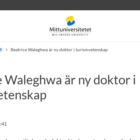
R
Beatrice Waleghwa är ny doktor i turismvetenskap
e Waleghwa är ny doktor i
rev
Personal
Lediga jobb
etenskap
:41