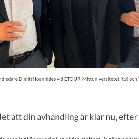
dledare Dimitri Ioannides vid ETOUR, Mittuniversitetet (t.v) och 
t att din avhandling är klar nu, efter 
e, men jag känner också en sådan stolthet. Jag är glad över 