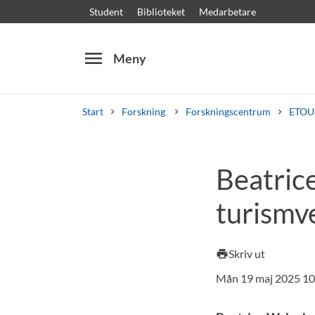
Student
Biblioteket
Medarbetare
menu
Meny
Start
Forskning
Forskningscentrum
ETOU
Sök
Andra söktjänster
Beatric
Kurser och program
Kursplaner
Välkomstb
turismv
Skriv ut
print
Mån 19 maj 2025 10