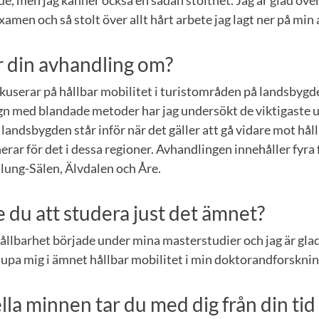
men och så stolt över allt hårt arbete jag lagt ner på min
 din avhandling om?
kuserar på hållbar mobilitet i turistområden på landsbygd
gn med blandade metoder har jag undersökt de viktigaste
landsbygden står inför när det gäller att gå vidare mot håll
rar för det i dessa regioner. Avhandlingen innehåller fyra f
lung-Sälen, Älvdalen och Åre.
e du att studera just det ämnet?
hållbarhet började under mina masterstudier och jag är glad
jupa mig i ämnet hållbar mobilitet i min doktorandforsknin
ella minnen tar du med dig från din ti