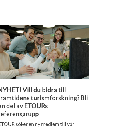
NYHET! Vill du bidra till
framtidens turismforskning? Bli
en del av ETOURs
referensgrupp
ETOUR söker en ny medlem till vår