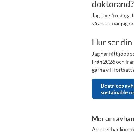
doktorand?
Jag har så många 
så är det när jag 
Hur ser din
Jag har fått jobb
Från 2026 och fram
gärna vill fortsät
Beatrices avh
sustainable mo
Mer om avhan
Arbetet har kommi