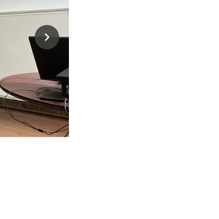
1
av
5