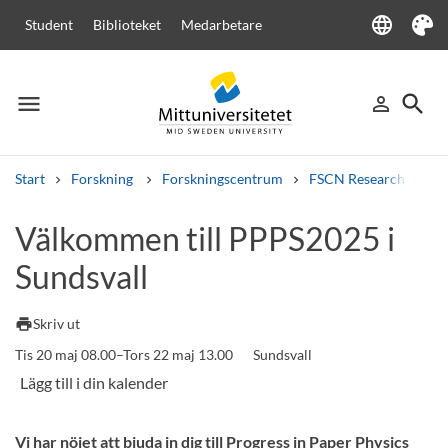
language
Student
Biblioteket
Medarbetare
Language
Tema
menu
search
person_outline
Meny
Logga in
Sök
Start
Forskning
Forskningscentrum
FSCN Research Centr
Sök
Välkommen till PPPS2025 i
Andra söktjänster
Sundsvall
Kurser och program
Kursplaner
Välkomstbrev
Personal
Lediga jobb
print
Skriv ut
Tis 20 maj 08.00–Tors 22 maj 13.00
Sundsvall
Vi har nöjet att bjuda in dig till Progress in Paper Physics