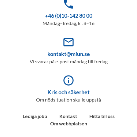
phone
+46 (0)10-142 80 00
Måndag–fredag, kl. 8–16
mail_outline
kontakt@miun.se
Vi svarar på e-post måndag till fredag
info_outline
Kris och säkerhet
Om nödsituation skulle uppstå
Lediga jobb
Kontakt
Hitta till oss
Om webbplatsen