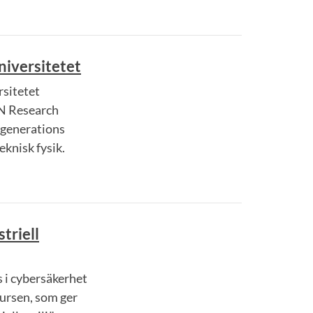
niversitetet
rsitetet
N Research
 generations
eknisk fysik.
triell
s i cybersäkerhet
ursen, som ger