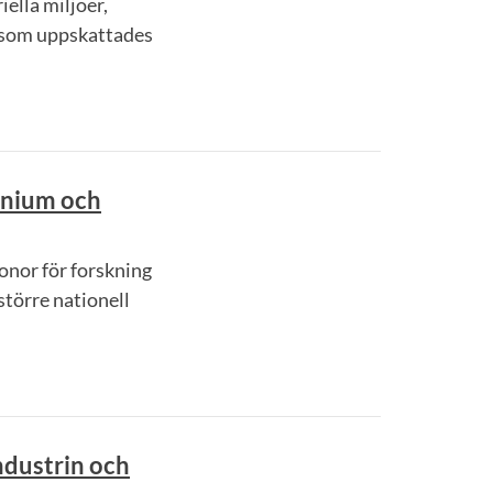
iella miljöer,
t som uppskattades
inium och
ronor för forskning
törre nationell
ndustrin och