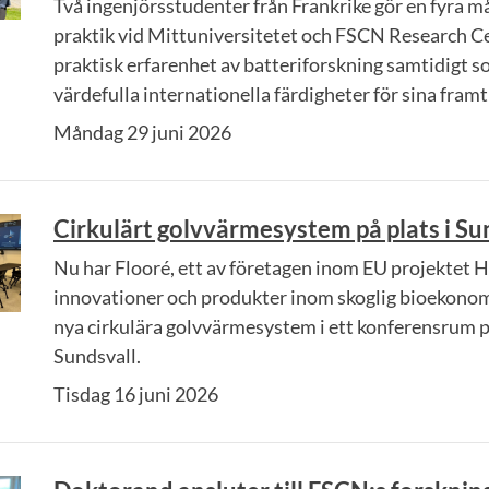
Två ingenjörsstudenter från Frankrike gör en fyra m
praktik vid Mittuniversitetet och FSCN Research Cen
praktisk erfarenhet av batteriforskning samtidigt s
värdefulla internationella färdigheter för sina framt
Måndag 29 juni 2026
Cirkulärt golvvärmesystem på plats i Su
Nu har Flooré, ett av företagen inom EU projektet 
innovationer och produkter inom skoglig bioekonomi,
nya cirkulära golvvärmesystem i ett konferensrum 
Sundsvall.
Tisdag 16 juni 2026