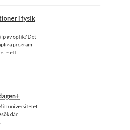
ioner i fysik
lp av optik? Det
apliga program
et – ett
idagen+
ittuniversitetet
esök där
.