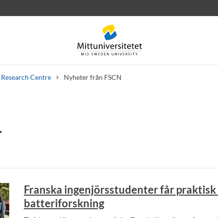
Research Centre
Nyheter från FSCN
r
rev
Personal
Lediga jobb
Franska ingenjörsstudenter får praktisk
batteriforskning