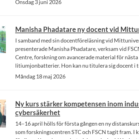
Onsdag 3 juni 2026
Manisha Phadatare ny docent vid Mittu
I samband med sin docentföreläsning vid Mittunive
presenterade Manisha Phadatare, verksam vid FSC
Centre, forskning om avancerade material för nästa
litiumjonbatterier. Hon kan nu titulera sig docent i t
Måndag 18 maj 2026
Ny kurs stärker kompetensen inom indus
cybersäkerhet
14–16 april hölls för första gången en ny distanskur
som forskningscentren STC och FSCN tagit fram. I k