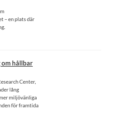
om
t – en plats där
ng.
g om hållbar
Research Center,
ader lång
 mer miljövänliga
nden för framtida