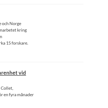
ge och Norge
marbetet kring
ån
ka 15 forskare.
arenhet vid
Collet,
ör en fyra månader