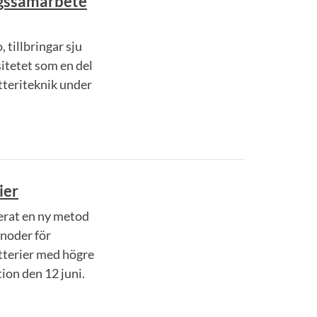
ngssamarbete
 tillbringar sju
itetet som en del
tteriteknik under
ier
ierat en ny metod
anoder för
atterier med högre
ion den 12 juni.