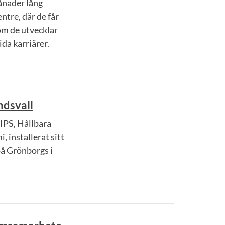
ånader lång
tre, där de får
om de utvecklar
ida karriärer.
ndsvall
HIPS, Hållbara
 installerat sitt
på Grönborgs i