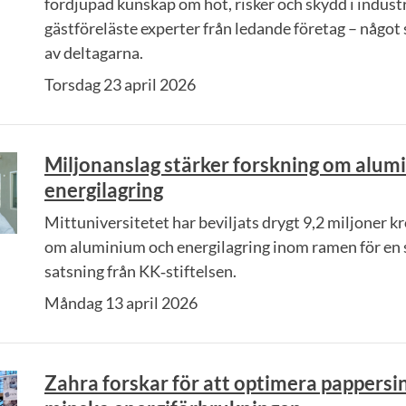
fördjupad kunskap om hot, risker och skydd i industr
gästföreläste experter från ledande företag – någo
av deltagarna.
Torsdag 23 april 2026
Miljonanslag stärker forskning om alum
energilagring
Mittuniversitetet har beviljats drygt 9,2 miljoner k
om aluminium och energilagring inom ramen för en s
satsning från KK‑stiftelsen.
Måndag 13 april 2026
Zahra forskar för att optimera pappersi