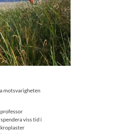
ska motsvarigheten
 professor
endera viss tid i
ikroplaster