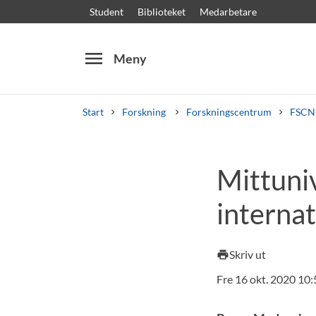
Student
Biblioteket
Medarbetare
menu
Meny
Start
Forskning
Forskningscentrum
FSCN 
Sök
Andra söktjänster
Mittuni
Kurser och program
Kursplaner
Välkomstb
internat
Skriv ut
print
Fre 16 okt. 2020 10: