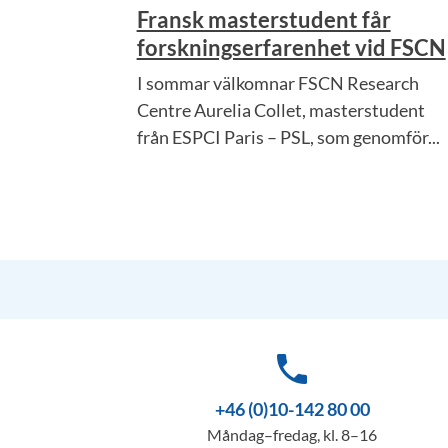
Fransk masterstudent får
forskningserfarenhet vid FSCN
I sommar välkomnar FSCN Research
Centre Aurelia Collet, masterstudent
från ESPCI Paris – PSL, som genomför...
phone
+46 (0)10-142 80 00
Måndag–fredag, kl. 8–16