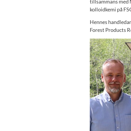
tillsammans med M
kolloidkemi på FS
Hennes handledare
Forest Products R