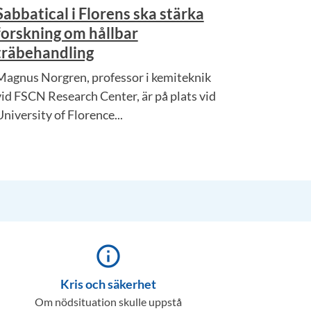
Sabbatical i Florens ska stärka
forskning om hållbar
träbehandling
Magnus Norgren, professor i kemiteknik
vid FSCN Research Center, är på plats vid
University of Florence...
info_outline
Kris och säkerhet
Om nödsituation skulle uppstå