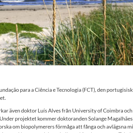
Fundação para a Ciência e Tecnologia (FCT), den portugisi
et.
kar även doktor Luís Alves från University of Coimbra och
nder projektet kommer doktoranden Solange Magalhães sp
 forska om biopolymerers förmåga att fånga och avlägsna m