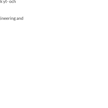
k yt- och
gineering and