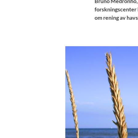
Bruno Medronho, U
forskningscenter 
om rening av havs