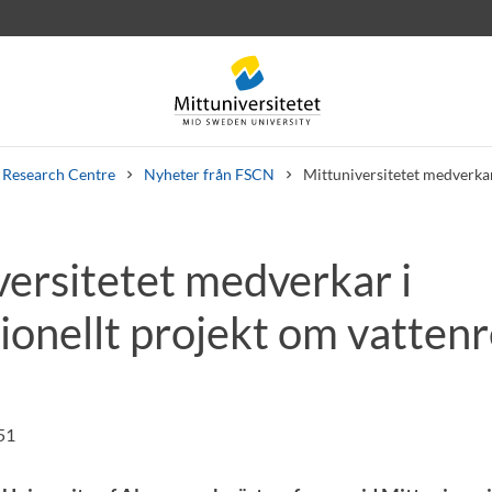
Research Centre
Nyheter från FSCN
Mittuniversitetet medverkar
versitetet medverkar i
rev
Personal
Lediga jobb
ionellt projekt om vatten
51