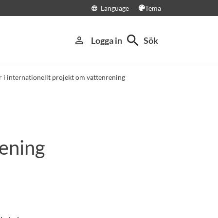
Language
Tema
language
search
person_outline
Logga in
Sök
 i internationellt projekt om vattenrening
rening