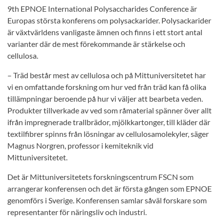
9th EPNOE International Polysaccharides Conference är
Europas största konferens om polysackarider. Polysackarider
är växtvärldens vanligaste ämnen och finns i ett stort antal
varianter där de mest förekommande är stärkelse och
cellulosa.
– Träd består mest av cellulosa och på Mittuniversitetet har
vi en omfattande forskning om hur ved från träd kan få olika
tillämpningar beroende på hur vi väljer att bearbeta veden.
Produkter tillverkade av ved som råmaterial spänner över allt
ifrån impregnerade trallbrädor, mjölkkartonger, till kläder där
textilfibrer spinns från lösningar av cellulosamolekyler, säger
Magnus Norgren, professor i kemiteknik vid
Mittuniversitetet.
Det är Mittuniversitetets forskningscentrum FSCN som
arrangerar konferensen och det är första gången som EPNOE
genomförs i Sverige. Konferensen samlar såväl forskare som
representanter för näringsliv och industri.