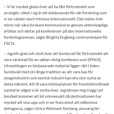
– Vi är mycket glada över att ha fått förtroendet som
arrangör, vilket i sig är ett erkännande för vår forskning som
vi ser väcker stort intresse internationellt. Det märks inte
minst när våra forskare kommunicerar genom vetenskapliga
artiklar och deltar på konferenser på den internationella
forskningsarenan, säger Birgitta Engberg, centrumledare för
FSCN.
– Jag blir glad och stolt över att Sundsvall får förtroendet att
vara värdstad för en sådan viktig konferens som EPNOE.
Utvecklingen av biobaserade material ligger rätt i tiden.
Sundsvall med sin långa tradition av att vara bas för
skogsindustrin och kemisk industri kan dra stor nytta av
detta nätverk. Att få vara mötesplatsen för framtidsinriktade
samtal är något vi är stolta över. Jag känner mig trygg i att
besöket kommer att bli minnesvärt då destinationen har
mycket att visa upp och vi ser fram emot att välkomna
deltagarna, säger Ulrica Widmark Norberg, ansvarig för