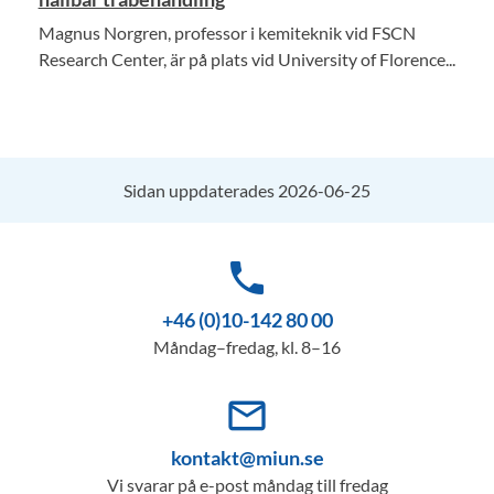
Magnus Norgren, professor i kemiteknik vid FSCN
Research Center, är på plats vid University of Florence...
Sidan uppdaterades 2026-06-25
phone
+46 (0)10-142 80 00
Måndag–fredag, kl. 8–16
mail_outline
kontakt@miun.se
Vi svarar på e-post måndag till fredag