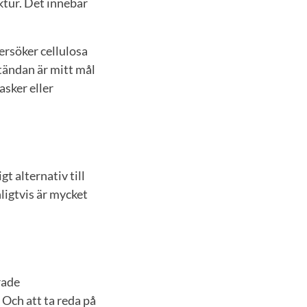
uktur. Det innebär
ersöker cellulosa
utändan är mitt mål
asker eller
t alternativ till
ligtvis är mycket
rade
. Och att ta reda på