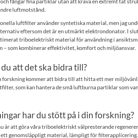
 och fångar fina partiklar utan att kräva en extremt tät str
indre luftmotstånd.
onella luftfilter använder syntetiska material, men jag und
lternativ eftersom det är en utmärkt elektrondonator. I sl
ptimerat triboelektriskt material för användning i ansiktsm
m – som kombinerar effektivitet, komfort och miljöansvar.
u att det ska bidra till?
forskning kommer att bidra till att hitta ett mer miljövänlig
tfilter, som kan hantera de små luftburna partiklar som van
ingar har du stött på i din forskning?
 är att göra våra triboelektriskt välpresterande regenere
l ett genomsläppligt material, lämpligt för filterapplicering