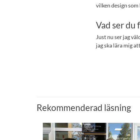
vilken design som 
Vad ser du 
Just nu ser jag vä
jag ska lära mig at
Rekommenderad läsning