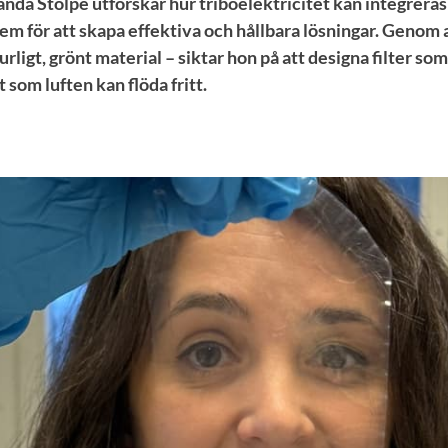
a Stolpe utforskar hur triboelektricitet kan integreras 
tem för att skapa effektiva och hållbara lösningar. Genom
urligt, grönt material – siktar hon på att designa filter som
 som luften kan flöda fritt.