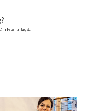
g?
r i Frankrike, där