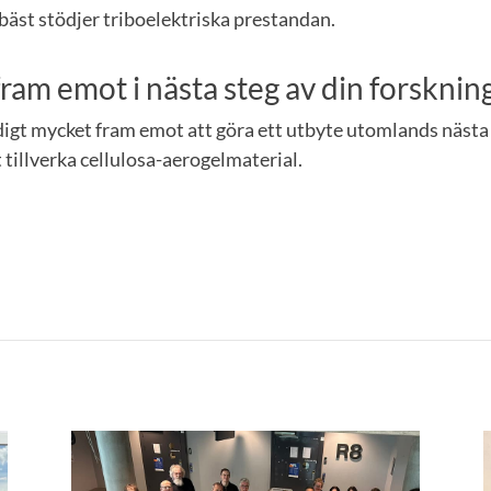
bäst stödjer triboelektriska prestandan.
fram emot i nästa steg av din forsknin
ldigt mycket fram emot att göra ett utbyte utomlands nästa å
t tillverka cellulosa-aerogelmaterial.