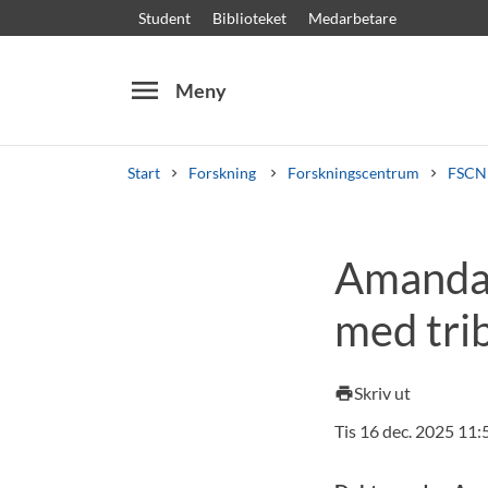
Student
Biblioteket
Medarbetare
menu
Meny
Start
Forskning
Forskningscentrum
FSCN 
Sök
Andra söktjänster
Amanda u
Kurser och program
Kursplaner
Välkomstb
med trib
Skriv ut
print
Tis 16 dec. 2025 11: