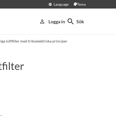
Language
Tema
language
search
person_outline
Logga in
Sök
ga luftfilter med triboelektriska principer
filter