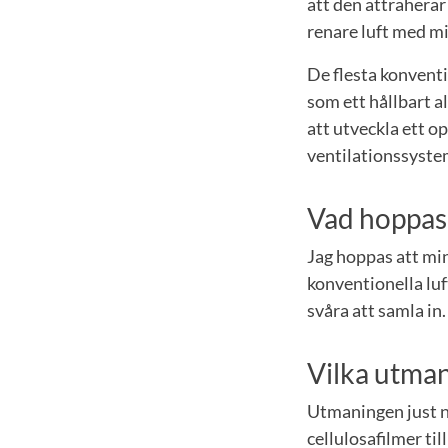
att den attraherar
renare luft med m
De flesta konventi
som ett hållbart a
att utveckla ett o
ventilationssyste
Vad hoppas d
Jag hoppas att min 
konventionella luf
svåra att samla in.
Vilka utman
Utmaningen just nu
cellulosafilmer til