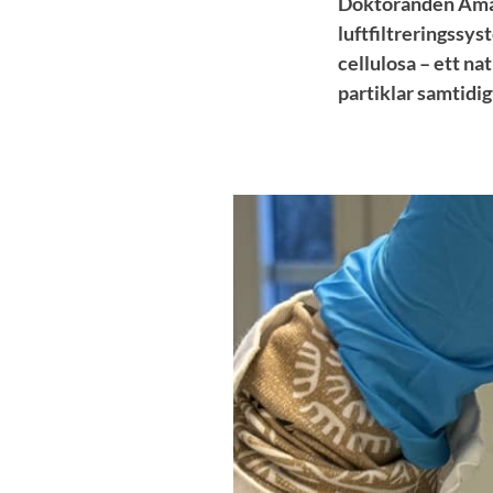
Doktoranden Amand
luftfiltreringssys
cellulosa – ett nat
partiklar samtidigt