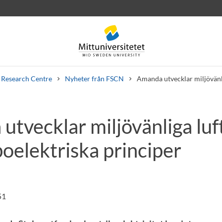
Research Centre
Nyheter från FSCN
Amanda utvecklar miljövänli
tvecklar miljövänliga luft
rev
Personal
Lediga jobb
oelektriska principer
51