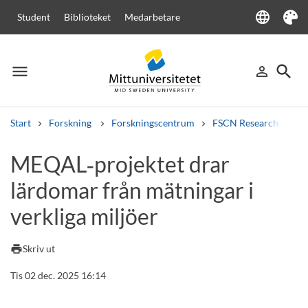
language
Student
Biblioteket
Medarbetare
Language
Tema
menu
search
person_outline
Meny
Logga in
Sök
Start
Forskning
Forskningscentrum
FSCN Research Centr
Sök
MEQAL‑projektet drar
Andra söktjänster
lärdomar från mätningar i
Kurser och program
Kursplaner
Välkomstbrev
Personal
Lediga jobb
verkliga miljöer
print
Skriv ut
Tis 02 dec. 2025 16:14