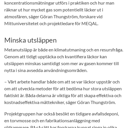
koncentrationsmätningar utförs i praktiken och hur man
räknar ut hur mycket gas som potentiellt läcker ut i
atmosfären, säger Göran Thungström, forskare vid
Mittuniversitetet och projektledare för MEQAL.
Minska utsläppen
Metanutsläpp är både en klimatutmaning och en resursfråga.
Genom att tidigt upptäcka och kvantifiera läckor kan
utsläppen minskas samtidigt som mer av gasen kommer till
nytta i sina avsedda användningsområden.
– Vårt arbete handlar både om att se var läckor uppstår och
om att utveckla metoder för att bedöma hur stora utsläppen
faktiskt är. Båda delarna är viktiga för att skapa effektiva och
kostnadseffektiva mättekniker, säger Göran Thungström.
Projektgruppen har också besökt en tidigare avfallsdeponi,
en torvmosse och en fabrikationsanläggning med
rötkammare. På så sätt har forskarna kunnat ringa in olika