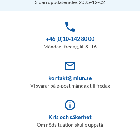
Sidan uppdaterades 2025-12-02
phone
+46 (0)10-142 80 00
Måndag–fredag, kl. 8–16
mail_outline
kontakt@miun.se
Vi svarar på e-post måndag till fredag
info_outline
Kris och säkerhet
Om nödsituation skulle uppstå