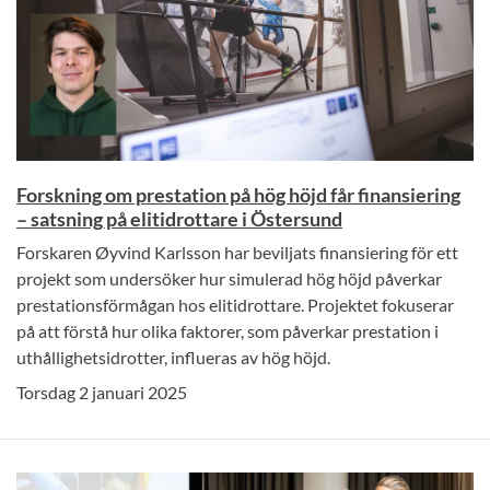
Forskning om prestation på hög höjd får finansiering
– satsning på elitidrottare i Östersund
Forskaren Øyvind Karlsson har beviljats finansiering för ett
projekt som undersöker hur simulerad hög höjd påverkar
prestationsförmågan hos elitidrottare. Projektet fokuserar
på att förstå hur olika faktorer, som påverkar prestation i
uthållighetsidrotter, influeras av hög höjd.
Torsdag 2 januari 2025