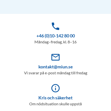
phone
+46 (0)10-142 80 00
Måndag–fredag, kl. 8–16
mail_outline
kontakt@miun.se
Vi svarar på e-post måndag till fredag
info_outline
Kris och säkerhet
Om nödsituation skulle uppstå