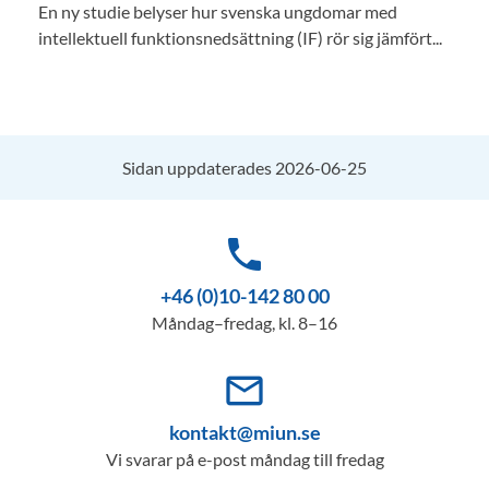
En ny studie belyser hur svenska ungdomar med
intellektuell funktionsnedsättning (IF) rör sig jämfört...
Sidan uppdaterades 2026-06-25
phone
+46 (0)10-142 80 00
Måndag–fredag, kl. 8–16
mail_outline
kontakt@miun.se
Vi svarar på e-post måndag till fredag