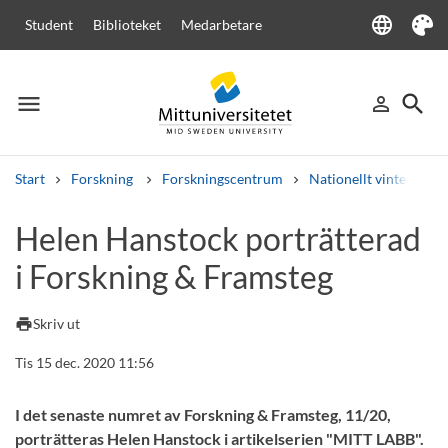
language
Student
Biblioteket
Medarbetare
Language
Tema
menu
search
person_outline
Meny
Logga in
Sök
Start
Forskning
Forskningscentrum
Nationellt vinterspor
Sök
Helen Hanstock porträtterad
Andra söktjänster
i Forskning & Framsteg
Kurser och program
Kursplaner
Välkomstbrev
Personal
Lediga jobb
print
Skriv ut
Tis 15 dec. 2020 11:56
I det senaste numret av Forskning & Framsteg, 11/20,
porträtteras Helen Hanstock i artikelserien "MITT LABB".