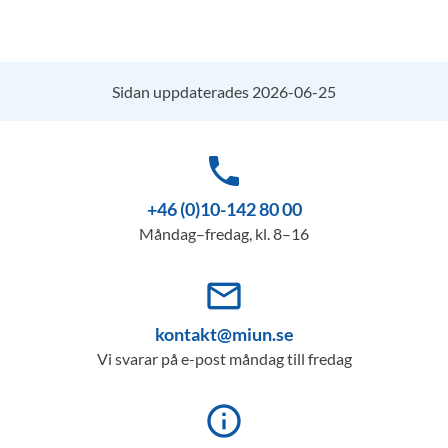
Sidan uppdaterades 2026-06-25
phone
+46 (0)10-142 80 00
Måndag–fredag, kl. 8–16
mail_outline
kontakt@miun.se
Vi svarar på e-post måndag till fredag
info_outline