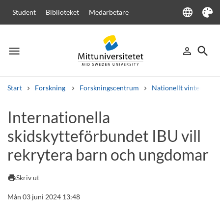
language
Student
Biblioteket
Medarbetare
Language
Tema
menu
search
person_outline
Meny
Logga in
Sök
Start
Forskning
Forskningscentrum
Nationellt vinterspor
Sök
Internationella
Andra söktjänster
skidskytteförbundet IBU vill
Kurser och program
Kursplaner
Välkomstbrev
Personal
Lediga jobb
rekrytera barn och ungdomar
print
Skriv ut
Mån 03 juni 2024 13:48