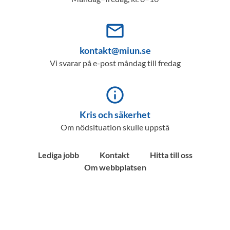
mail_outline
kontakt@miun.se
Vi svarar på e-post måndag till fredag
info_outline
Kris och säkerhet
Om nödsituation skulle uppstå
Lediga jobb
Kontakt
Hitta till oss
Om webbplatsen