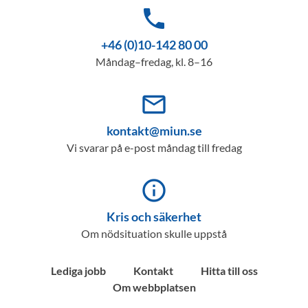
phone
+46 (0)10-142 80 00
Måndag–fredag, kl. 8–16
mail_outline
kontakt@miun.se
Vi svarar på e-post måndag till fredag
info_outline
Kris och säkerhet
Om nödsituation skulle uppstå
Lediga jobb
Kontakt
Hitta till oss
Om webbplatsen